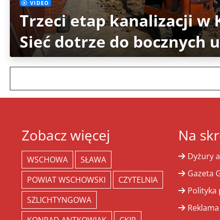
VIDEO
Trzeci etap kanalizacji w
Sieć dotrze do bocznych u
Zobacz więcej
Na skr
Dyżury a
WSCHOWA
SŁAWA
Gazeta G
POWIAT WSCHOWSKI
CZYTELNIA
Polityka
SZLICHTYNGOWA
Reklama