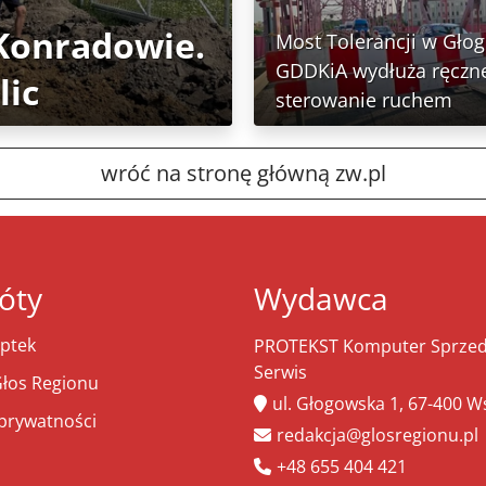
 Konradowie.
Most Tolerancji w Głog
GDDKiA wydłuża ręczn
lic
sterowanie ruchem
wróć na stronę główną zw.pl
óty
Wydawca
ptek
PROTEKST Komputer Sprzeda
Serwis
łos Regionu
ul. Głogowska 1, 67-400 
 prywatności
redakcja@glosregionu.pl
+48 655 404 421