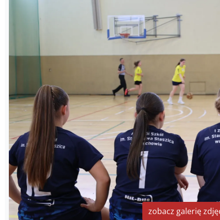
zobacz galerię zdję