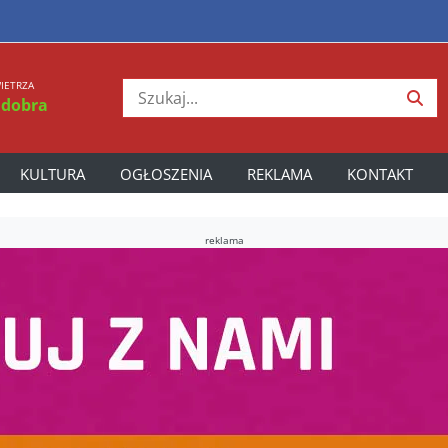
IETRZA
 dobra
KULTURA
OGŁOSZENIA
REKLAMA
KONTAKT
reklama