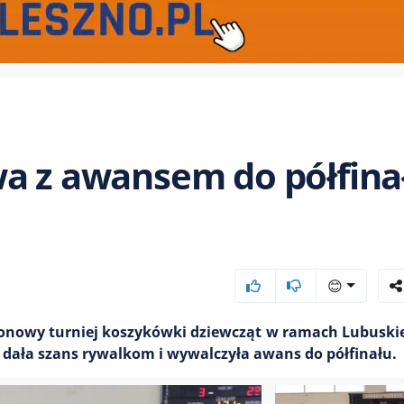
wa z awansem do półfina
😊
ejonowy turniej koszykówki dziewcząt w ramach Lubuski
ie dała szans rywalkom i wywalczyła awans do półfinału.