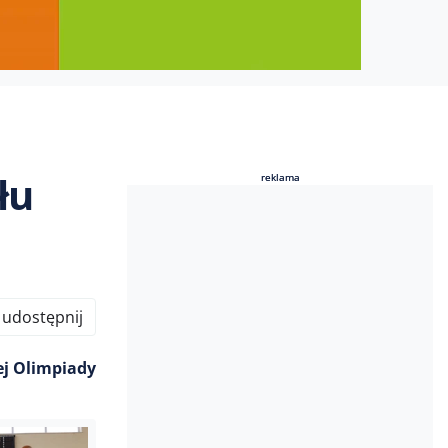
łu
reklama
reklama
udostępnij
ej Olimpiady