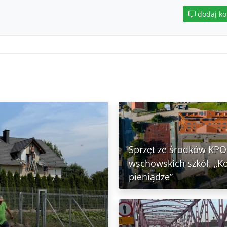
dodaj k
Sprzęt ze środków KPO 
wschowskich szkół. „K
pieniądze”