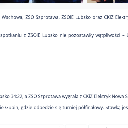
 ZS Wschowa, ZSO Szprotawa, ZSOiE Lubsko oraz CKiZ Elekt
potkaniu z ZSOiE Lubsko nie pozostawiły wątpliwości – 
bsko 34:22, a ZSO Szprotawa wygrała z CKiZ Elektryk Nowa Só
 Gubin, gdzie odbędzie się turniej półfinałowy. Stawką je