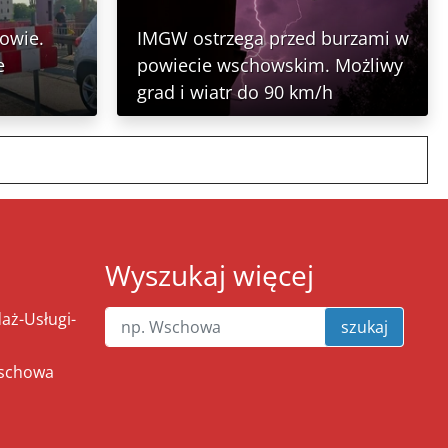
owie.
IMGW ostrzega przed burzami w
e
powiecie wschowskim. Możliwy
grad i wiatr do 90 km/h
Wyszukaj więcej
ż-Usługi-
szukaj
Wschowa