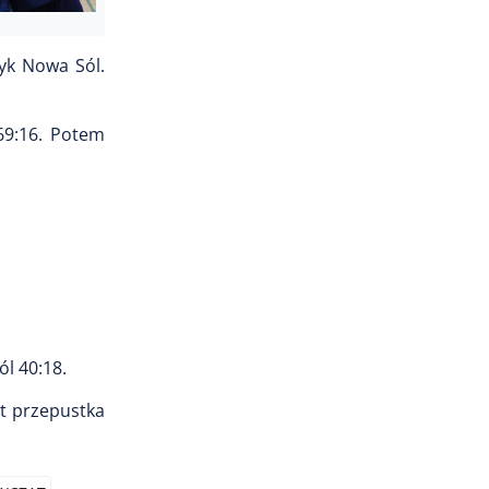
ryk Nowa Sól.
69:16. Potem
l 40:18.
st przepustka