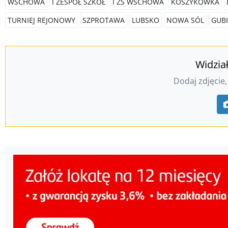
WSCHOWA
I ZESPÓŁ SZKÓŁ
I ZS WSCHOWA
KOSZYKÓWKA
TURNIEJ REJONOWY
SZPROTAWA
LUBSKO
NOWA SÓL
GUB
Widzia
Dodaj zdjęcie,