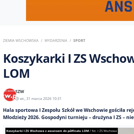
ZIEMIA WSCHOWSKA
WYDARZENIA
SPORT
Koszykarki I ZS Wscho
LOM
SZW
wt., 31 marca 2026 10:31
Hala sportowa I Zespołu Szkół we Wschowie gościła r
Młodzieży 2026. Gospodyni turnieju – drużyna I ZS – n
Koszykarki I ZS Wschowa z awansem do półfinału LOM
/
fot. I ZS Wschowa