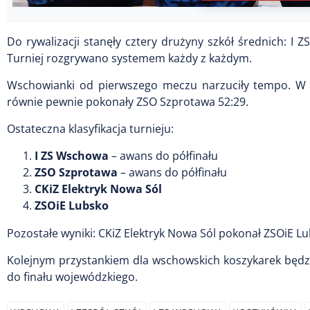
Do rywalizacji stanęły cztery drużyny szkół średnich: I
Turniej rozgrywano systemem każdy z każdym.
Wschowianki od pierwszego meczu narzuciły tempo. W s
równie pewnie pokonały ZSO Szprotawa 52:29.
Ostateczna klasyfikacja turnieju:
I ZS Wschowa
– awans do półfinału
ZSO Szprotawa
– awans do półfinału
CKiZ Elektryk Nowa Sól
ZSOiE Lubsko
Pozostałe wyniki: CKiZ Elektryk Nowa Sól pokonał ZSOiE Lu
Kolejnym przystankiem dla wschowskich koszykarek będzie
do finału wojewódzkiego.