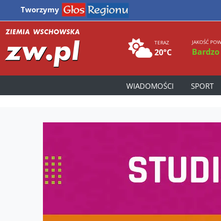
Tworzymy
JAKOŚĆ POW
TERAZ
Bardzo
20°C
WIADOMOŚCI
SPORT