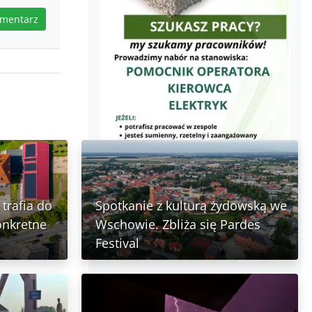
omentarz
trafia do
Spotkanie z kulturą żydowską we
onkretne
Wschowie. Zbliża się Pardes
Festival