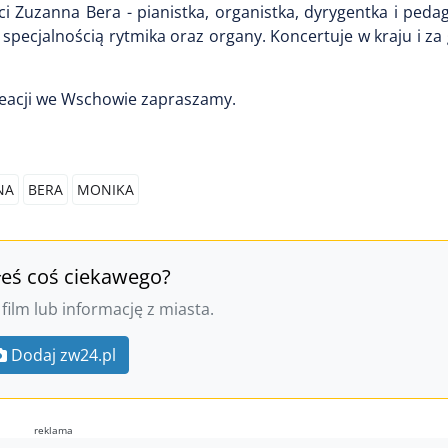
 Zuzanna Bera - pianistka, organistka, dyrygentka i peda
pecjalnością rytmika oraz organy. Koncertuje w kraju i za 
reacji we Wschowie zapraszamy.
NA
BERA
MONIKA
łeś coś ciekawego?
 film lub informację z miasta.
Dodaj zw24.pl
reklama