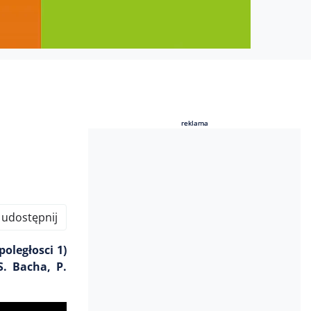
reklama
reklama
udostępnij
oległosci 1)
S. Bacha, P.