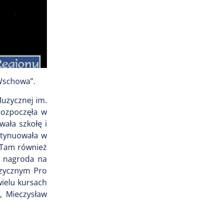
 Wschowa”.
uzycznej im.
rozpoczęła w
ała szkołę i
ntynuowała w
. Tam również
I nagroda na
uzycznym Pro
ielu kursach
, Mieczysław