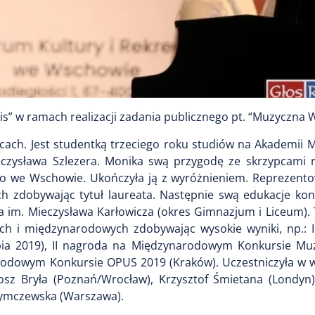
s” w ramach realizacji zadania publicznego pt. “Muzyczna
ach. Jest studentką trzeciego roku studiów na Akademii M
eczysława Szlezera. Monika swą przygodę ze skrzypcami 
go we Wschowie. Ukończyła ją z wyróżnieniem. Reprezentow
h zdobywając tytuł laureata. Następnie swą edukacje ko
ia im. Mieczysława Karłowicza (okres Gimnazjum i Liceum)
ch i międzynarodowych zdobywając wysokie wyniki, np.: 
ia 2019), II nagroda na Międzynarodowym Konkursie M
arodowym Konkursie OPUS 2019 (Kraków). Uczestniczyła w w
osz Bryła (Poznań/Wrocław), Krzysztof Śmietana (Londyn)
Szymczewska (Warszawa).