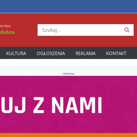
IETRZA
 dobra
KULTURA
OGŁOSZENIA
REKLAMA
KONTAKT
reklama