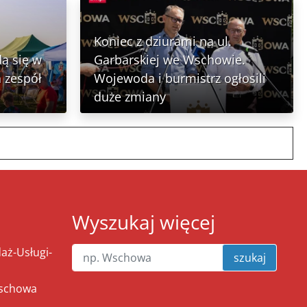
Koniec z dziurami na ul.
ą się w
Garbarskiej we Wschowie.
 zespół
Wojewoda i burmistrz ogłosili
duże zmiany
Wyszukaj więcej
ż-Usługi-
szukaj
Wschowa