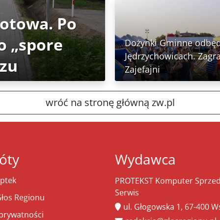
gotowa. Po
o „spore
Dożynki Gminne odbęd
Jędrzychowicach. Zagra
rzu
Zajefajni
wróć na stronę główną zw.pl
óty
Wydawca
ptek
PROTEKST Komputer Sprzeda
Serwis
łos Regionu
ul. Głogowska 1, 67-400 
 prywatności