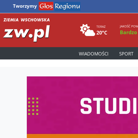
Tworzymy
JAKOŚĆ POW
TERAZ
Bardzo
20°C
WIADOMOŚCI
SPORT