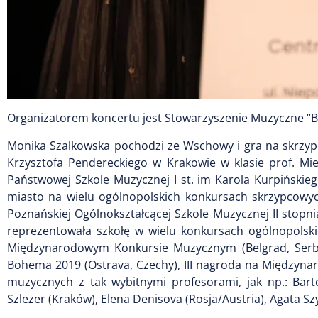
Organizatorem koncertu jest Stowarzyszenie Muzyczne “Bi
Monika Szalkowska pochodzi ze Wschowy i gra na skrzypc
Krzysztofa Pendereckiego w Krakowie w klasie prof. Mi
Państwowej Szkole Muzycznej I st. im Karola Kurpińskie
miasto na wielu ogólnopolskich konkursach skrzypcowyc
Poznańskiej Ogólnokształcącej Szkole Muzycznej II stopn
reprezentowała szkołę w wielu konkursach ogólnopolski
Międzynarodowym Konkursie Muzycznym (Belgrad, Serb
Bohema 2019 (Ostrava, Czechy), III nagroda na Międzyn
muzycznych z tak wybitnymi profesorami, jak np.: Bart
Szlezer (Kraków), Elena Denisova (Rosja/Austria), Agata 