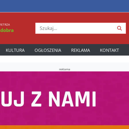
IETRZA
 dobra
KULTURA
OGŁOSZENIA
REKLAMA
KONTAKT
reklama