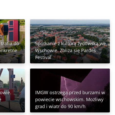
trafia do
Spotkanie z kulturą żydowską we
onkretne
Wschowie. Zbliża się Pardes
Festival
owie.
IMGW ostrzega przed burzami w
e
powiecie wschowskim. Możliwy
grad i wiatr do 90 km/h