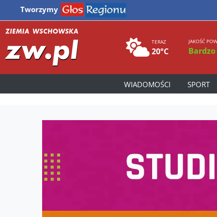
Tworzymy
JAKOŚĆ POW
TERAZ
Bardzo
20°C
WIADOMOŚCI
SPORT