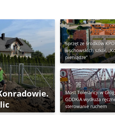
Sprzęt ze środków KPO 
wschowskich szkół. „K
pieniądze”
 Konradowie.
Most Tolerancji w Głog
GDDKiA wydłuża ręczn
lic
sterowanie ruchem