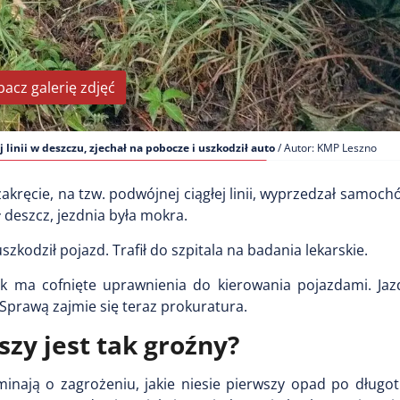
bacz galerię zdjęć
linii w deszczu, zjechał na pobocze i uszkodził auto
/ Autor: KMP Leszno
kręcie, na tzw. podwójnej ciągłej linii, wyprzedzał samoch
deszcz, jezdnia była mokra.
kodził pojazd. Trafił do szpitala na badania lekarskie.
tek ma cofnięte uprawnienia do kierowania pojazdami. Ja
. Sprawą zajmie się teraz prokuratura.
zy jest tak groźny?
ominają o zagrożeniu, jakie niesie pierwszy opad po długot