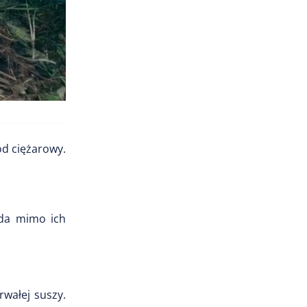
ód ciężarowy.
zda mimo ich
rwałej suszy.