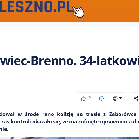
ówiec-Brenno. 34-latkow
2
😊
odował w środę rano kolizję na trasie z Zaborówca
dczas kontroli okazało się, że ma cofnięte uprawnienia d
nie.