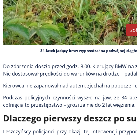
zo
34-latek jadący bmw wyprzedzał na podwójnej ciągłej 
Do zdarzenia doszło przed godz. 8.00. Kierujący BMW na za
Nie dostosował prędkości do warunków na drodze – padał 
Kierowca nie zapanował nad autem, zjechał na pobocze i usz
Podczas policyjnych czynności wyszło na jaw, że 34-la
cofnięcia to przestępstwo – grozi za nie do 2 lat więzienia
Dlaczego pierwszy deszcz po sus
Leszczyńscy policjanci przy okazji tej interwencji przyp