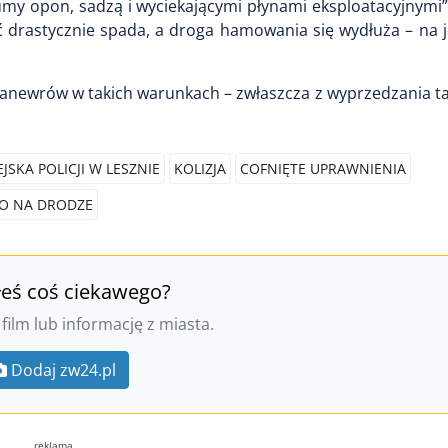
y opon, sadzą i wyciekającymi płynami eksploatacyjnymi”
 drastycznie spada, a droga hamowania się wydłuża – na j
manewrów w takich warunkach – zwłaszcza z wyprzedzania ta
SKA POLICJI W LESZNIE
KOLIZJA
COFNIĘTE UPRAWNIENIA
O NA DRODZE
łeś coś ciekawego?
 film lub informację z miasta.
Dodaj zw24.pl
reklama