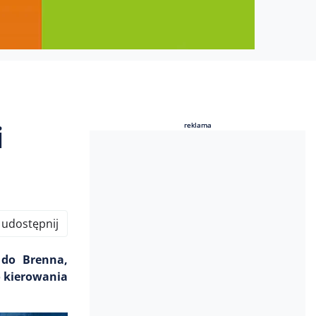
i
reklama
reklama
udostępnij
 do Brenna,
o kierowania