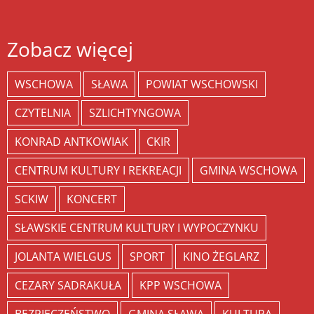
Zobacz więcej
WSCHOWA
SŁAWA
POWIAT WSCHOWSKI
CZYTELNIA
SZLICHTYNGOWA
KONRAD ANTKOWIAK
CKIR
CENTRUM KULTURY I REKREACJI
GMINA WSCHOWA
SCKIW
KONCERT
SŁAWSKIE CENTRUM KULTURY I WYPOCZYNKU
JOLANTA WIELGUS
SPORT
KINO ŻEGLARZ
CEZARY SADRAKUŁA
KPP WSCHOWA
BEZPIECZEŃSTWO
GMINA SŁAWA
KULTURA