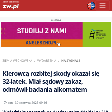
reklama
ZIEMIA WSCHOWSKA
WYDARZENIA
NA SYGNALE
Kierowcą rozbitej skody okazał się
32-latek. Miał sądowy zakaz,
odmówił badania alkomatem
pon., 30 czerwca 2025 09:16
W niedzielny poranek na drodze wojewódzkiej nr 318