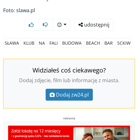
Foto: slawa.pl
😊
udostępnij
SŁAWA
KLUB
NA
FALI
BUDOWA
BEACH
BAR
SCKIW
Widziałeś coś ciekawego?
Dodaj zdjęcie, film lub informację z miasta.
Dodaj zw24.pl
reklama