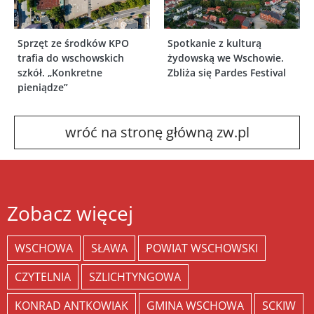
Sprzęt ze środków KPO
Spotkanie z kulturą
trafia do wschowskich
żydowską we Wschowie.
szkół. „Konkretne
Zbliża się Pardes Festival
pieniądze”
wróć na stronę główną zw.pl
Zobacz więcej
WSCHOWA
SŁAWA
POWIAT WSCHOWSKI
CZYTELNIA
SZLICHTYNGOWA
KONRAD ANTKOWIAK
GMINA WSCHOWA
SCKIW