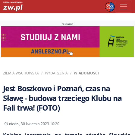
reklama
ZIEMIA WSCHOWSKA
WYDARZENIA
WIADOMOŚCI
Jest Boszkowo i Poznań, czas na
Sławę - budowa trzeciego Klubu na
Fali trwa! (FOTO)
niedz., 30 kwietnia 2023 10:20
Kolejna inwestycja na terenie ośrodka Sławskie