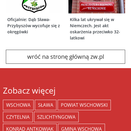
Oficjalnie: Dąb Sława-
Kilka lat ukrywał się w
Przybyszów wycofuje się z
Niemczech. Jest akt
okręgówki
oskarżenia przeciwko 32-
latkowi
wróć na stronę główną zw.pl
Zobacz więcej
WSCHOWA
SŁAWA
POWIAT WSCHOWSKI
CZYTELNIA
SZLICHTYNGOWA
KONRAD ANTKOWIAK
GMINA WSCHOWA