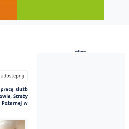
reklama
reklama
udostępnij
pracę służb
owie, Straży
y Pożarnej w