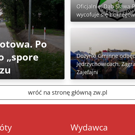
Oficjalnie: Dąb Sława-
wycofuje się z okręgów
gotowa. Po
o „spore
Dożynki Gminne odbęd
Jędrzychowicach. Zagra
rzu
Zajefajni
wróć na stronę główną zw.pl
óty
Wydawca