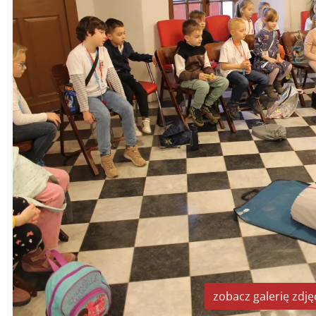
zobacz galerię zdję