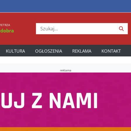
IETRZA
 dobra
KULTURA
OGŁOSZENIA
REKLAMA
KONTAKT
reklama