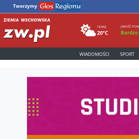
Tworzymy
JAKOŚĆ POW
TERAZ
Bardzo
20°C
WIADOMOŚCI
SPORT