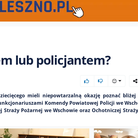
iem lub policjantem?
😊
iecięcego mieli niepowtarzalną okazję poznać bliżej 
funkcjonariuszami Komendy Powiatowej Policji we Wsch
j Straży Pożarnej we Wschowie oraz Ochotniczej Straż