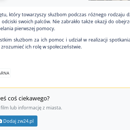
ętu, który towarzyszy służbom podczas różnego rodzaju dz
odciski swoich palców. Nie zabrakło także okazji do obejr
ielania pierwszej pomocy.
ystkim służbom za ich pomoc i udział w realizacji spotkania
 zrozumieć ich rolę w społeczeństwie.
ARNA
łeś coś ciekawego?
 film lub informację z miasta.
Dodaj zw24.pl