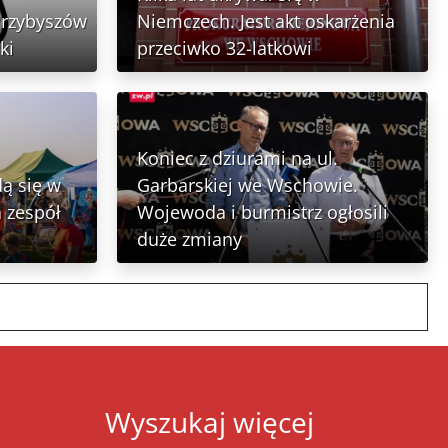
Przybyszów
Niemczech. Jest akt oskarżenia
ki
przeciwko 32-latkowi
Koniec z dziurami na ul.
ą się w
Garbarskiej we Wschowie.
 zespół
Wojewoda i burmistrz ogłosili
duże zmiany
Wyszukaj więcej