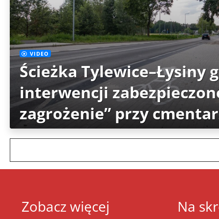
VIDEO
Ścieżka Tylewice–Łysiny 
interwencji zabezpieczon
zagrożenie” przy cmenta
Zobacz więcej
Na skr