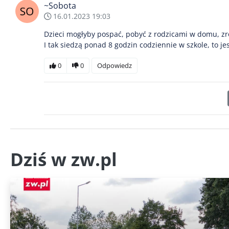
~Sobota
16.01.2023 19:03
Dzieci mogłyby pospać, pobyć z rodzicami w domu, zrob
I tak siedzą ponad 8 godzin codziennie w szkole, to jes
0
0
Odpowiedz
Dziś w zw.pl