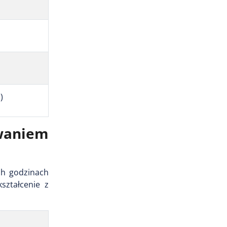
)
waniem
ch godzinach
ształcenie z