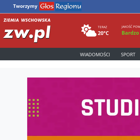
Tworzymy
JAKOŚĆ POW
TERAZ
Bardzo
20°C
WIADOMOŚCI
SPORT