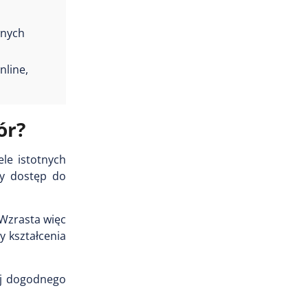
wnych
nline,
ór?
le istotnych
ny dostęp do
 Wzrasta więc
 kształcenia
ej dogodnego