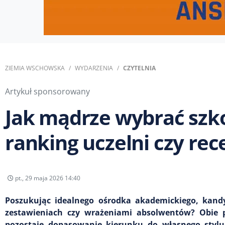
ZIEMIA WSCHOWSKA
WYDARZENIA
CZYTELNIA
Artykuł sponsorowany
Jak mądrze wybrać szk
ranking uczelni czy re
pt., 29 maja 2026 14:40
Poszukując idealnego ośrodka akademickiego, kandy
zestawieniach czy wrażeniami absolwentów? Obie 
pozostaje dopasowanie kierunku do własnego stylu