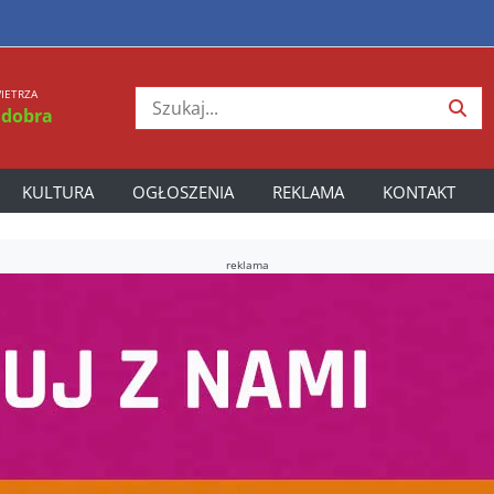
IETRZA
 dobra
KULTURA
OGŁOSZENIA
REKLAMA
KONTAKT
reklama