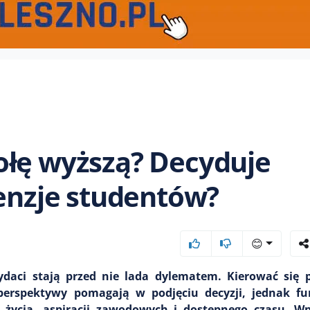
ołę wyższą? Decyduje
cenzje studentów?
😊
daci stają przed nie lada dylematem. Kierować się 
perspektywy pomagają w podjęciu decyzji, jednak 
 życia, aspiracji zawodowych i dostępnego czasu. W