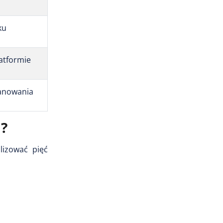
ku
atformie
lanowania
a?
lizować pięć