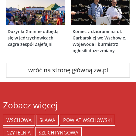
Dożynki Gminne odbędą
Koniec z dziurami na ul.
się w Jędrzychowicach.
Garbarskiej we Wschowie.
Zagra zespół Zajefajni
Wojewoda i burmistrz
ogłosili duże zmiany
wróć na stronę główną zw.pl
Zobacz więcej
WSCHOWA
SŁAWA
POWIAT WSCHOWSKI
CZYTELNIA
SZLICHTYNGOWA