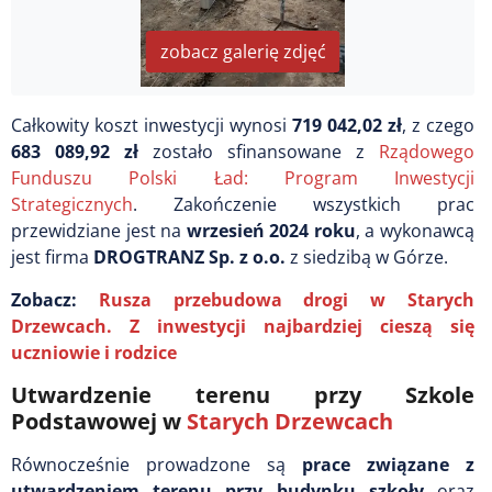
zobacz galerię zdjęć
Całkowity koszt inwestycji wynosi
719 042,02 zł
, z czego
683 089,92 zł
zostało sfinansowane z
Rządowego
Funduszu Polski Ład: Program Inwestycji
Strategicznych
. Zakończenie wszystkich prac
przewidziane jest na
wrzesień 2024 roku
, a wykonawcą
jest firma
DROGTRANZ Sp. z o.o.
z siedzibą w Górze.
Zobacz:
Rusza przebudowa drogi w Starych
Drzewcach. Z inwestycji najbardziej cieszą się
uczniowie i rodzice
Utwardzenie terenu przy Szkole
Podstawowej w
Starych Drzewcach
Równocześnie prowadzone są
prace związane z
utwardzeniem terenu przy budynku szkoły
oraz