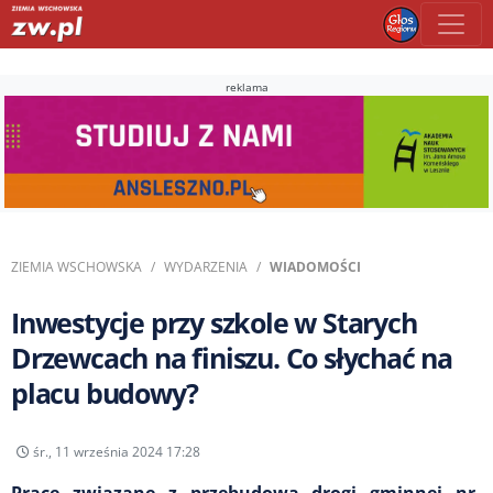
reklama
ZIEMIA WSCHOWSKA
WYDARZENIA
WIADOMOŚCI
Inwestycje przy szkole w Starych
Drzewcach na finiszu. Co słychać na
placu budowy?
śr., 11 września 2024 17:28
Prace związane z przebudową drogi gminnej nr