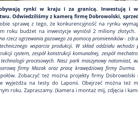
obywają rynki w kraju i za granicą. Inwestują i w
twu. Odwiedziliśmy z kamerą firmę Dobrowolski, sprze
obie sprawę z tego, że konkurencyjność na rynku wymaga
ym roku budżet na inwestycje wyniósł 2 miliony złotych.
ej na rzecz ogrzewania gazowego za pomocą promienników
- zdr
 technicznego wsparcia produkcji. W skład oddziału wchodzi 
rukcji cystern, zespół konstrukcji komunalnej, zespół mechatron
 technologii procesowych. Nasz park maszynowy natomiast, wz
aserową firmy Mazak oraz prasę krawędziową firmy Durma.
społów. Zobaczyć też można projekty firmy Dobrowolski
ie wyjeżdża na testy do Laponii. Obejrzeć można też m
ym roku. Zapraszamy. (kamera i montaż mij, zdjęcia i kam