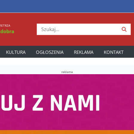
IETRZA
 dobra
KULTURA
OGŁOSZENIA
REKLAMA
KONTAKT
reklama