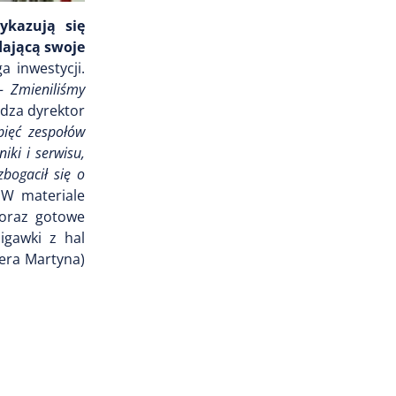
ykazują się
dającą swoje
 inwestycji.
- Zmieniliśmy
adza dyrektor
pięć zespołów
iki i serwisu,
bogacił się o
W materiale
 oraz gotowe
igawki z hal
era Martyna)