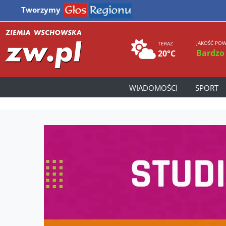
Tworzymy
JAKOŚĆ POW
TERAZ
Bardzo
20°C
WIADOMOŚCI
SPORT