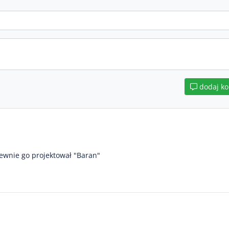
dodaj k
pewnie go projektował "Baran"