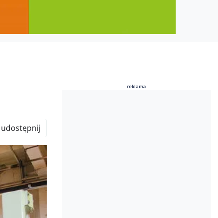
reklama
reklama
udostępnij