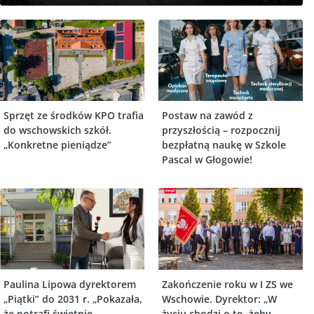
Sprzęt ze środków KPO trafia
Postaw na zawód z
do wschowskich szkół.
przyszłością – rozpocznij
„Konkretne pieniądze”
bezpłatną naukę w Szkole
Pascal w Głogowie!
Paulina Lipowa dyrektorem
Zakończenie roku w I ZS we
„Piątki” do 2031 r. „Pokazała,
Wschowie. Dyrektor: „W
że potrafi świetnie
życiu chodzi o to, żeby