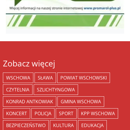
Zobacz więcej
WSCHOWA
SŁAWA
POWIAT WSCHOWSKI
CZYTELNIA
SZLICHTYNGOWA
KONRAD ANTKOWIAK
GMINA WSCHOWA
KONCERT
POLICJA
SPORT
KPP WSCHOWA
BEZPIECZEŃSTWO
KULTURA
EDUKACJA