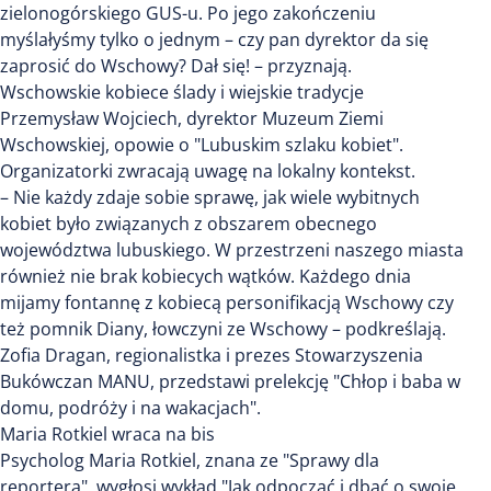
zielonogórskiego GUS-u. Po jego zakończeniu
myślałyśmy tylko o jednym – czy pan dyrektor da się
zaprosić do Wschowy? Dał się! – przyznają.
Wschowskie kobiece ślady i wiejskie tradycje
Przemysław Wojciech, dyrektor Muzeum Ziemi
Wschowskiej, opowie o "Lubuskim szlaku kobiet".
Organizatorki zwracają uwagę na lokalny kontekst.
– Nie każdy zdaje sobie sprawę, jak wiele wybitnych
kobiet było związanych z obszarem obecnego
województwa lubuskiego. W przestrzeni naszego miasta
również nie brak kobiecych wątków. Każdego dnia
mijamy fontannę z kobiecą personifikacją Wschowy czy
też pomnik Diany, łowczyni ze Wschowy – podkreślają.
Zofia Dragan, regionalistka i prezes Stowarzyszenia
Bukówczan MANU, przedstawi prelekcję "Chłop i baba w
domu, podróży i na wakacjach".
Maria Rotkiel wraca na bis
Psycholog Maria Rotkiel, znana ze "Sprawy dla
reportera", wygłosi wykład "Jak odpocząć i dbać o swoje