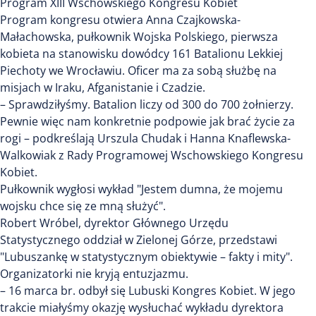
Program XIII Wschowskiego Kongresu Kobiet
Program kongresu otwiera Anna Czajkowska-
Małachowska, pułkownik Wojska Polskiego, pierwsza
kobieta na stanowisku dowódcy 161 Batalionu Lekkiej
Piechoty we Wrocławiu. Oficer ma za sobą służbę na
misjach w Iraku, Afganistanie i Czadzie.
– Sprawdziłyśmy. Batalion liczy od 300 do 700 żołnierzy.
Pewnie więc nam konkretnie podpowie jak brać życie za
rogi – podkreślają Urszula Chudak i Hanna Knaflewska-
Walkowiak z Rady Programowej Wschowskiego Kongresu
Kobiet.
Pułkownik wygłosi wykład "Jestem dumna, że mojemu
wojsku chce się ze mną służyć".
Robert Wróbel, dyrektor Głównego Urzędu
Statystycznego oddział w Zielonej Górze, przedstawi
"Lubuszankę w statystycznym obiektywie – fakty i mity".
Organizatorki nie kryją entuzjazmu.
– 16 marca br. odbył się Lubuski Kongres Kobiet. W jego
trakcie miałyśmy okazję wysłuchać wykładu dyrektora