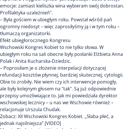
emocje: zamiast kieliszka wina wybieram swój dobrostan.
Profilaktyka uzależnień".
– Była gościem w ubiegłym roku. Powstał wśród pań
ogromny niedosyt – więc zaprosiłyśmy ją i w tym roku –
tłumaczą organizatorki.
Efekt ubiegłorocznego Kongresu
Wschowski Kongres Kobiet to nie tylko słowa. W
ubiegłym roku na sali obecne były posłanki Elżbieta Anna
Polak i Anita Kucharska-Dziedzic.
– Poprosiłam je o złożenie interpelacji dotyczącej
refundacji kosztów płynnej, bardziej skutecznej, cytologii.
Obie to zrobiły. Nie wiem czy ich interwencje pomogły,
ale były kolejnym głosem na "tak". Są już odpowiednie
przepisy umożliwiające to. Jak mi powiedziała dyrektor
wschowskiej lecznicy – u nas we Wschowie również –
relacjonuje Urszula Chudak.
Zobacz: XII Wschowski Kongres Kobiet. „Słaba płeć, a
jednak najsilniejsza” [VIDEO]