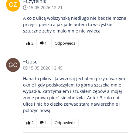
~Czytelnik
15.05.2026 12:21
A co z ulicą wolszynską niedlugo nie bedzie mozna
przejsc pieszo a jak jade autem to wszystkie
sztuczne zęby o malo mnie nie wylecą
3
1
Odpowiedz
~Gosc
15.05.2026 12:45
Haha to pikus . Ja wczoraj jechalem przy otwartym
oknie i gdy podskoczylem to górna szczeka mnie
wypadła. Zatrzymalem i szukalem zębów a mojej
żonie prawa pierś sie obniżyla. Antek 3 rok robi
ulice i nic bo cieżko zerwac starą nawierzchnie i
polozyc nową
2
1
Odpowiedz