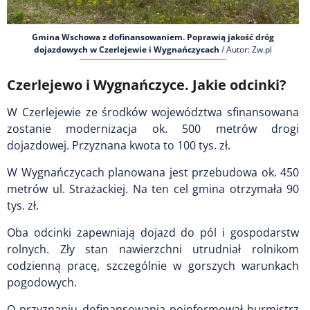
Gmina Wschowa z dofinansowaniem. Poprawią jakość dróg
dojazdowych w Czerlejewie i Wygnańczycach
/ Autor: Zw.pl
Czerlejewo i Wygnańczyce. Jakie odcinki?
W Czerlejewie ze środków województwa sfinansowana
zostanie modernizacja ok. 500 metrów drogi
dojazdowej. Przyznana kwota to 100 tys. zł.
W Wygnańczycach planowana jest przebudowa ok. 450
metrów ul. Strażackiej. Na ten cel gmina otrzymała 90
tys. zł.
Oba odcinki zapewniają dojazd do pól i gospodarstw
rolnych. Zły stan nawierzchni utrudniał rolnikom
codzienną pracę, szczególnie w gorszych warunkach
pogodowych.
O przyznaniu dofinansowania poinformował burmistrz