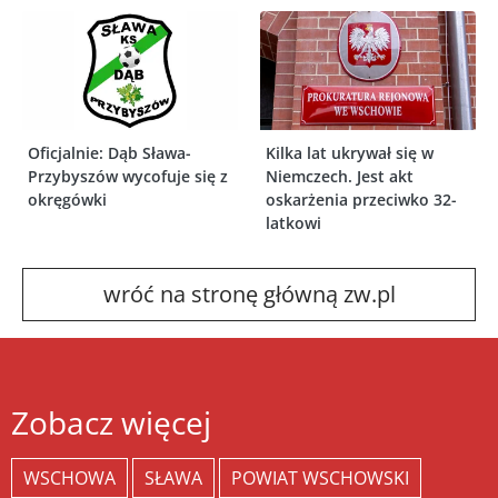
Oficjalnie: Dąb Sława-
Kilka lat ukrywał się w
Przybyszów wycofuje się z
Niemczech. Jest akt
okręgówki
oskarżenia przeciwko 32-
latkowi
wróć na stronę główną zw.pl
Zobacz więcej
WSCHOWA
SŁAWA
POWIAT WSCHOWSKI