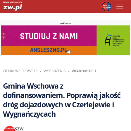
reklama
ZIEMIA WSCHOWSKA
WYDARZENIA
WIADOMOŚCI
Gmina Wschowa z
dofinansowaniem. Poprawią jakość
dróg dojazdowych w Czerlejewie i
Wygnańczycach
SZW