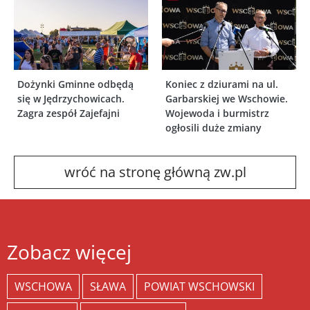
Dożynki Gminne odbędą
Koniec z dziurami na ul.
się w Jędrzychowicach.
Garbarskiej we Wschowie.
Zagra zespół Zajefajni
Wojewoda i burmistrz
ogłosili duże zmiany
wróć na stronę główną zw.pl
Zobacz więcej
WSCHOWA
SŁAWA
POWIAT WSCHOWSKI