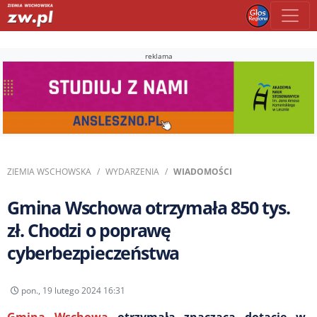
reklama
ZIEMIA WSCHOWSKA
WYDARZENIA
WIADOMOŚCI
Gmina Wschowa otrzymała 850 tys.
zł. Chodzi o poprawę
cyberbezpieczeństwa
pon., 19 lutego 2024 16:31
Gmina Wschowa
otrzymała znaczącą dotację w