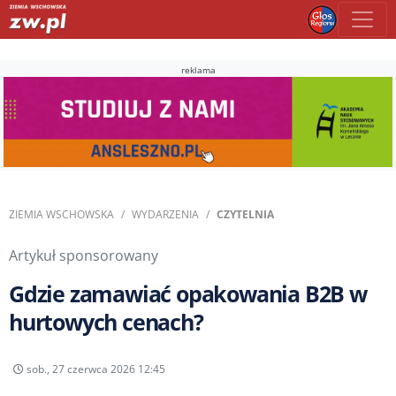
reklama
ZIEMIA WSCHOWSKA
WYDARZENIA
CZYTELNIA
Artykuł sponsorowany
Gdzie zamawiać opakowania B2B w
hurtowych cenach?
sob., 27 czerwca 2026 12:45