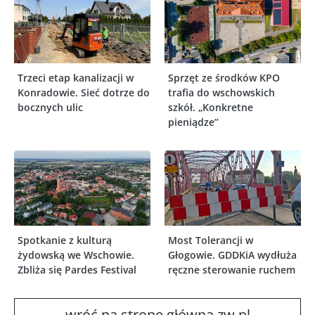
Trzeci etap kanalizacji w
Sprzęt ze środków KPO
Konradowie. Sieć dotrze do
trafia do wschowskich
bocznych ulic
szkół. „Konkretne
pieniądze”
Spotkanie z kulturą
Most Tolerancji w
żydowską we Wschowie.
Głogowie. GDDKiA wydłuża
Zbliża się Pardes Festival
ręczne sterowanie ruchem
wróć na stronę główną zw.pl