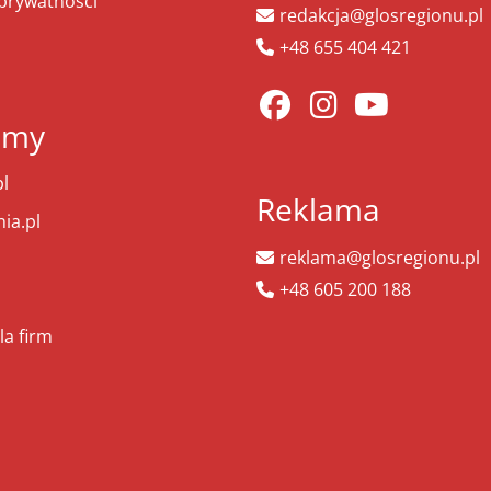
 prywatności
redakcja@glosregionu.pl
+48 655 404 421
amy
l
Reklama
ia.pl
reklama@glosregionu.pl
+48 605 200 188
la firm