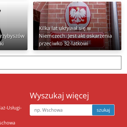
Kilka lat ukrywał się w
Przybyszów
Niemczech. Jest akt oskarżenia
ki
przeciwko 32-latkowi
Wyszukaj więcej
ż-Usługi-
szukaj
Wschowa