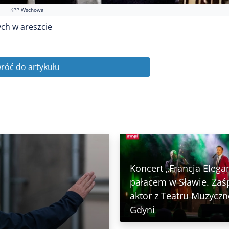
KPP Wschowa
ch w areszcie
róć do artykułu
Koncert „Francja Elega
pałacem w Sławie. Zaś
aktor z Teatru Muzycz
Gdyni