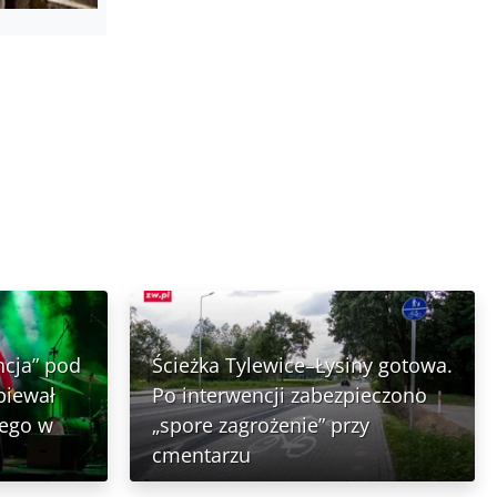
ncja” pod
Ścieżka Tylewice–Łysiny gotowa.
piewał
Po interwencji zabezpieczono
nego w
„spore zagrożenie” przy
cmentarzu