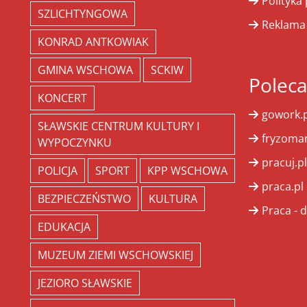
Polityka
SZLICHTYNGOWA
Reklama
KONRAD ANTKOWIAK
GMINA WSCHOWA
SCKIW
Polec
KONCERT
gowork.p
SŁAWSKIE CENTRUM KULTURY I
fryzoman
WYPOCZYNKU
pracuj.pl
POLICJA
SPORT
KPP WSCHOWA
praca.pl
BEZPIECZEŃSTWO
KULTURA
Praca - d
EDUKACJA
MUZEUM ZIEMI WSCHOWSKIEJ
JEZIORO SŁAWSKIE