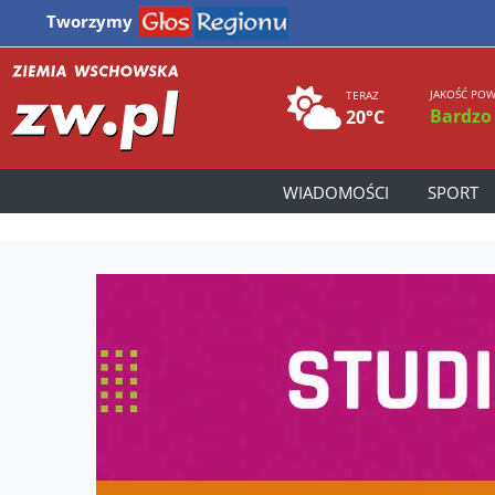
Tworzymy
JAKOŚĆ POW
TERAZ
Bardzo
20°C
WIADOMOŚCI
SPORT