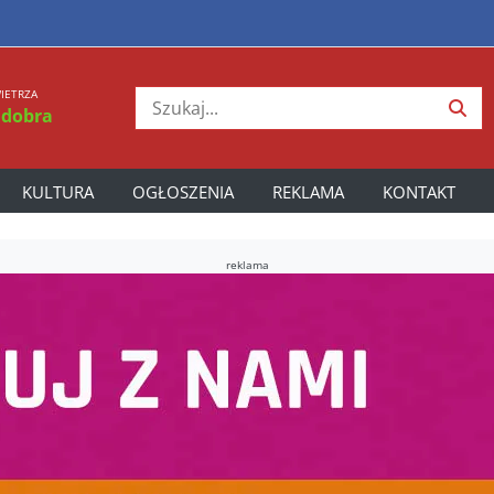
IETRZA
 dobra
KULTURA
OGŁOSZENIA
REKLAMA
KONTAKT
reklama