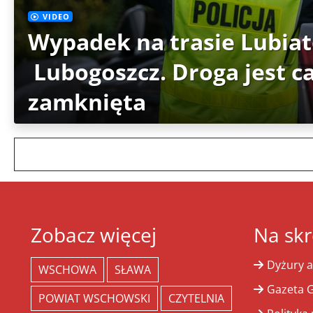
VIDEO
Wypadek na trasie Lubia
Lubogoszcz. Droga jest c
zamknięta
Zobacz więcej
Na skr
Dyżury a
WSCHOWA
SŁAWA
Gazeta G
POWIAT WSCHOWSKI
CZYTELNIA