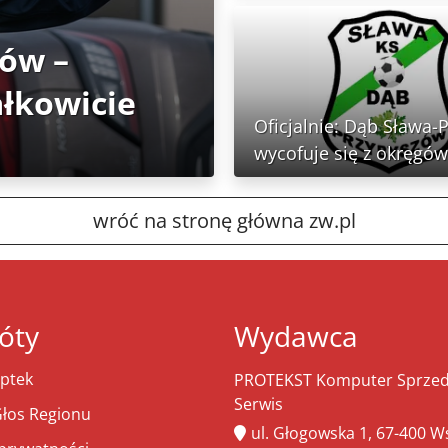
tów –
ałkowicie
Oficjalnie: Dąb Sława-
wycofuje się z okręgów
wróć na stronę główna zw.pl
óty
Wydawca
ptek
PROTEKST Komputer Sprzeda
Serwis
łos Regionu
ul. Głogowska 1, 67-400 