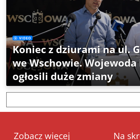
VIDEO
Koniec z dziurami na ul. 
we Wschowie. Wojewoda i
ogłosili duże zmiany
Zobacz więcej
Na skr