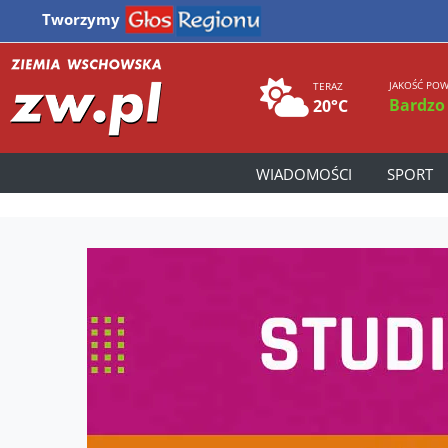
Tworzymy
JAKOŚĆ POW
TERAZ
Bardzo
20°C
WIADOMOŚCI
SPORT