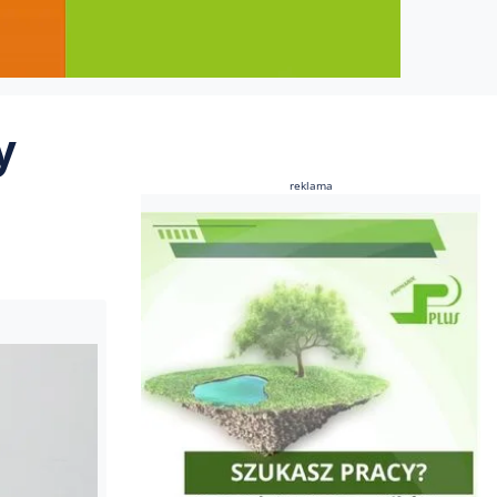
y
reklama