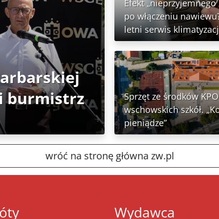
Efekt „nieprzyjemnego
po włączeniu nawiewu?
letni serwis klimatyzacj
Garbarskiej
 burmistrz
Sprzęt ze środków KPO 
wschowskich szkół. „K
pieniądze”
wróć na stronę główna zw.pl
óty
Wydawca