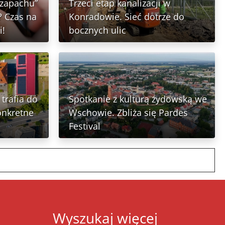
 zapachu”
Trzeci etap kanalizacji w
 Czas na
Konradowie. Sieć dotrze do
i!
bocznych ulic
trafia do
Spotkanie z kulturą żydowską we
onkretne
Wschowie. Zbliża się Pardes
Festival
Wyszukaj więcej