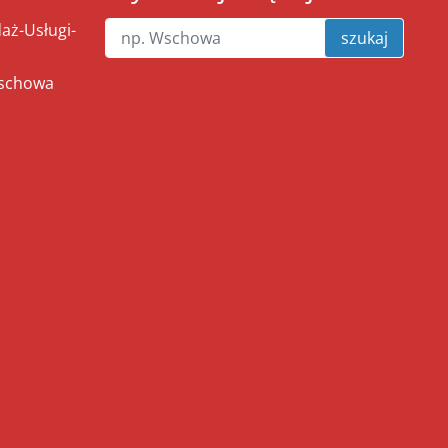
ż-Usługi-
szukaj
Wschowa