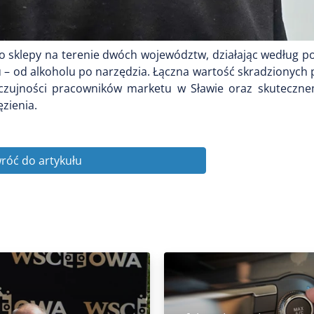
o sklepy na terenie dwóch województw, działając według p
 – od alkoholu po narzędzia. Łączna wartość skradzionych
ki czujności pracowników marketu w Sławie oraz skuteczne
ęzienia.
róć do artykułu