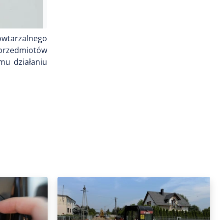
owtarzalnego
 przedmiotów
mu działaniu