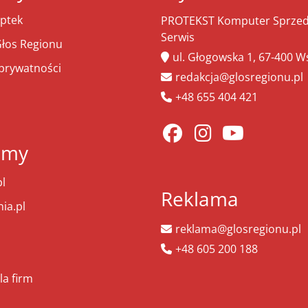
ptek
PROTEKST Komputer Sprzeda
Serwis
łos Regionu
ul. Głogowska 1, 67-400 
 prywatności
redakcja@glosregionu.pl
+48 655 404 421
amy
l
Reklama
ia.pl
reklama@glosregionu.pl
+48 605 200 188
la firm