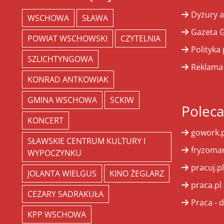
Dyżury a
WSCHOWA
SŁAWA
Gazeta G
POWIAT WSCHOWSKI
CZYTELNIA
Polityka
SZLICHTYNGOWA
Reklama
KONRAD ANTKOWIAK
GMINA WSCHOWA
SCKIW
Polec
KONCERT
gowork.p
SŁAWSKIE CENTRUM KULTURY I
fryzoman
WYPOCZYNKU
pracuj.pl
JOLANTA WIELGUS
KINO ŻEGLARZ
praca.pl
CEZARY SADRAKUŁA
Praca - d
KPP WSCHOWA