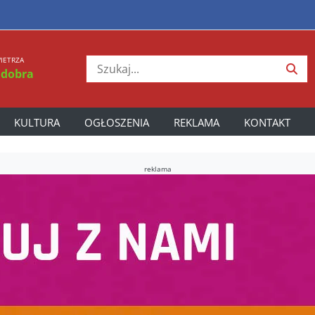
IETRZA
 dobra
KULTURA
OGŁOSZENIA
REKLAMA
KONTAKT
reklama