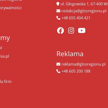
ul. Głogowska 1, 67-400 
 prywatności
redakcja@glosregionu.pl
+48 655 404 421
amy
l
Reklama
ia.pl
reklama@glosregionu.pl
+48 605 200 188
la firm