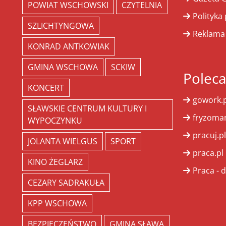
POWIAT WSCHOWSKI
CZYTELNIA
Polityka
SZLICHTYNGOWA
Reklama
KONRAD ANTKOWIAK
GMINA WSCHOWA
SCKIW
Polec
KONCERT
gowork.p
SŁAWSKIE CENTRUM KULTURY I
fryzoman
WYPOCZYNKU
pracuj.pl
JOLANTA WIELGUS
SPORT
praca.pl
KINO ŻEGLARZ
Praca - d
CEZARY SADRAKUŁA
KPP WSCHOWA
BEZPIECZEŃSTWO
GMINA SŁAWA