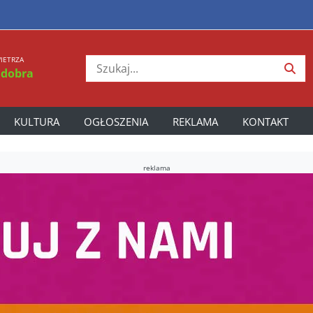
IETRZA
 dobra
KULTURA
OGŁOSZENIA
REKLAMA
KONTAKT
reklama