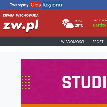
Tworzymy
JAKOŚĆ POW
TERAZ
Bardzo
20°C
WIADOMOŚCI
SPORT