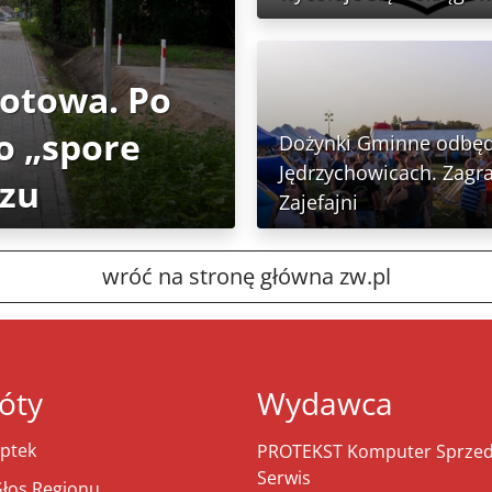
gotowa. Po
o „spore
Dożynki Gminne odbęd
Jędrzychowicach. Zagra
rzu
Zajefajni
wróć na stronę główna zw.pl
óty
Wydawca
ptek
PROTEKST Komputer Sprzeda
Serwis
łos Regionu