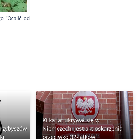
o "Ocalić od
Kilka lat ukrywał się w
Przybyszów
Niemczech. Jest akt oskarżenia
ki
przeciwko 32-latkowi