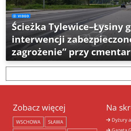
VIDEO
Ścieżka Tylewice–Łysiny 
interwencji zabezpieczon
zagrożenie” przy cmenta
Zobacz więcej
Na skr
Dyżury a
WSCHOWA
SŁAWA
Gazeta G