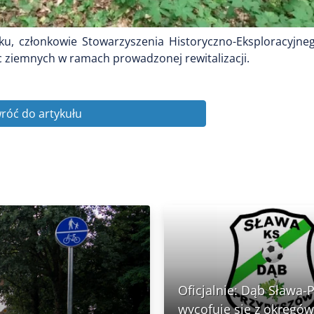
ku, członkowie Stowarzyszenia Historyczno-Eksploracyjneg
 ziemnych w ramach prowadzonej rewitalizacji.
róć do artykułu
Oficjalnie: Dąb Sława-
wycofuje się z okręgów