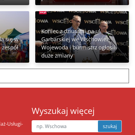
Koniec z dziurami na ul.
ą się w
Garbarskiej we Wschowie.
 zespół
Wojewoda i burmistrz ogłosili
duże zmiany
Wyszukaj więcej
ż-Usługi-
szukaj