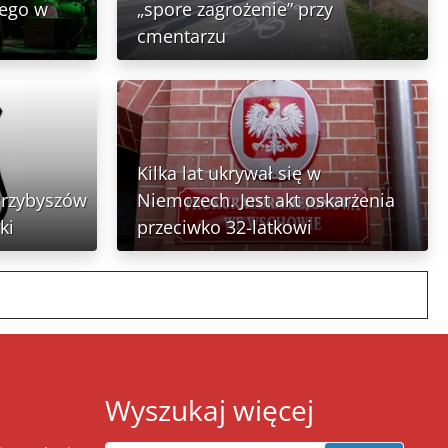
nego w
„spore zagrożenie” przy
cmentarzu
Kilka lat ukrywał się w
Przybyszów
Niemczech. Jest akt oskarżenia
ki
przeciwko 32-latkowi
Wyszukaj więcej