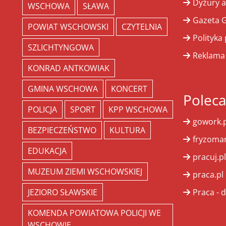
Dyżury a
WSCHOWA
SŁAWA
Gazeta G
POWIAT WSCHOWSKI
CZYTELNIA
Polityka
SZLICHTYNGOWA
Reklama
KONRAD ANTKOWIAK
GMINA WSCHOWA
KONCERT
Polec
POLICJA
SPORT
KPP WSCHOWA
gowork.p
BEZPIECZEŃSTWO
KULTURA
fryzoman
EDUKACJA
pracuj.pl
MUZEUM ZIEMI WSCHOWSKIEJ
praca.pl
JEZIORO SŁAWSKIE
Praca - d
KOMENDA POWIATOWA POLICJI WE
WSCHOWIE