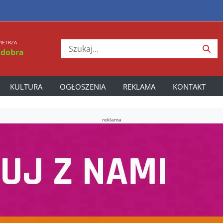
IETRZA
 dobra
KULTURA
OGŁOSZENIA
REKLAMA
KONTAKT
reklama