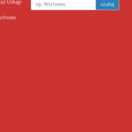
ż-Usługi-
szukaj
Wschowa