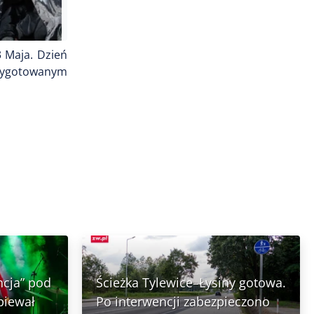
3 Maja. Dzień
rzygotowanym
ncja” pod
Ścieżka Tylewice–Łysiny gotowa.
piewał
Po interwencji zabezpieczono