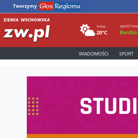
Tworzymy
JAKOŚĆ POW
TERAZ
Bardzo
20°C
WIADOMOŚCI
SPORT