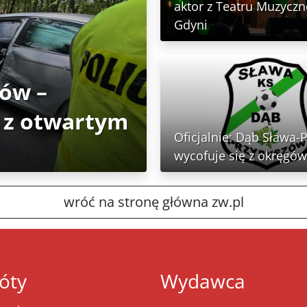
aktor z Teatru Muzycz
Gdyni
tów –
 z otwartym
Oficjalnie: Dąb Sława-
wycofuje się z okręgów
wróć na stronę główna zw.pl
óty
Wydawca