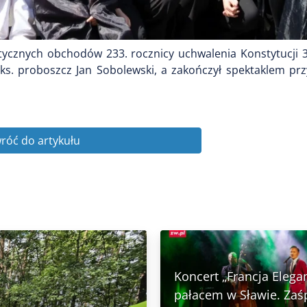
otycznych obchodów 233. rocznicy uchwalenia Konstytucji 
ł ks. proboszcz Jan Sobolewski, a zakończył spektaklem p
róć do artykułu
Koncert „Francja Elega
pałacem w Sławie. Zaś