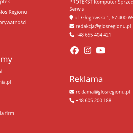
ptek
PROTEKST Komputer Sprzeda
Serwis
łos Regionu
ul. Głogowska 1, 67-400 
 prywatności
redakcja@glosregionu.pl
+48 655 404 421
amy
l
Reklama
ia.pl
reklama@glosregionu.pl
+48 605 200 188
la firm