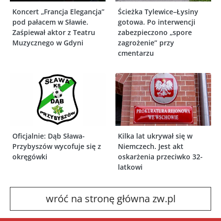
Koncert „Francja Elegancja”
Ścieżka Tylewice–Łysiny
pod pałacem w Sławie.
gotowa. Po interwencji
Zaśpiewał aktor z Teatru
zabezpieczono „spore
Muzycznego w Gdyni
zagrożenie” przy
cmentarzu
Oficjalnie: Dąb Sława-
Kilka lat ukrywał się w
Przybyszów wycofuje się z
Niemczech. Jest akt
okręgówki
oskarżenia przeciwko 32-
latkowi
wróć na stronę główna zw.pl