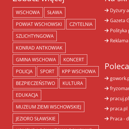
Dyżury a
WSCHOWA
SŁAWA
Gazeta G
POWIAT WSCHOWSKI
CZYTELNIA
Polityka
SZLICHTYNGOWA
Reklama
KONRAD ANTKOWIAK
GMINA WSCHOWA
KONCERT
Polec
POLICJA
SPORT
KPP WSCHOWA
gowork.p
BEZPIECZEŃSTWO
KULTURA
fryzoman
EDUKACJA
pracuj.pl
MUZEUM ZIEMI WSCHOWSKIEJ
praca.pl
JEZIORO SŁAWSKIE
Praca - d