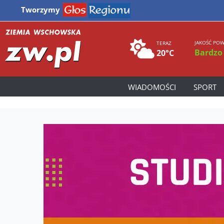
Tworzymy
JAKOŚĆ POW
TERAZ
Bardzo
20°C
WIADOMOŚCI
SPORT