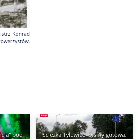
istrz Konrad
rowerzystów,
ncja” pod
Ścieżka Tylewice–Łysiny gotowa.