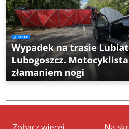
VIDEO
Wypadek na trasie Lubia
Lubogoszcz. Motocyklista
złamaniem nogi
Zobacz więcej
Na skr