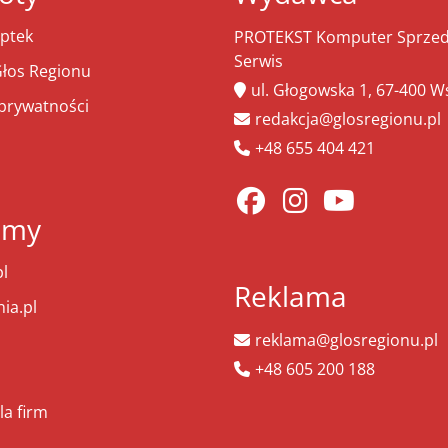
ptek
PROTEKST Komputer Sprzeda
Serwis
łos Regionu
ul. Głogowska 1, 67-400 
 prywatności
redakcja@glosregionu.pl
+48 655 404 421
amy
l
Reklama
ia.pl
reklama@glosregionu.pl
+48 605 200 188
la firm