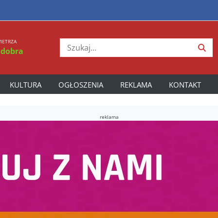
IETRZA
 dobra
KULTURA
OGŁOSZENIA
REKLAMA
KONTAKT
reklama