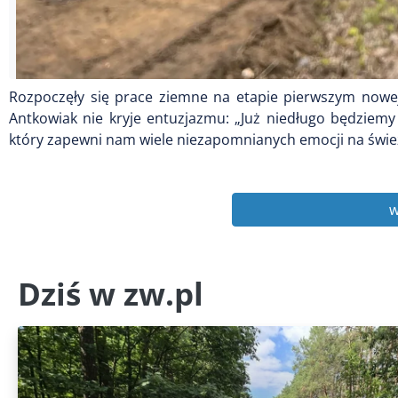
Rozpoczęły się prace ziemne na etapie pierwszym nowej
Antkowiak nie kryje entuzjazmu: „Już niedługo będziem
który zapewni nam wiele niezapomnianych emocji na świe
w
Dziś w zw.pl