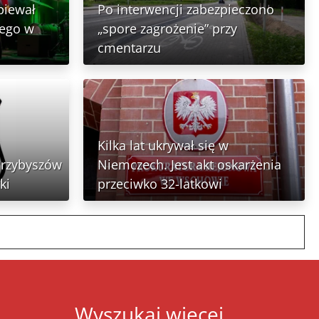
piewał
Po interwencji zabezpieczono
nego w
„spore zagrożenie” przy
cmentarzu
Kilka lat ukrywał się w
Przybyszów
Niemczech. Jest akt oskarżenia
ki
przeciwko 32-latkowi
Wyszukaj więcej