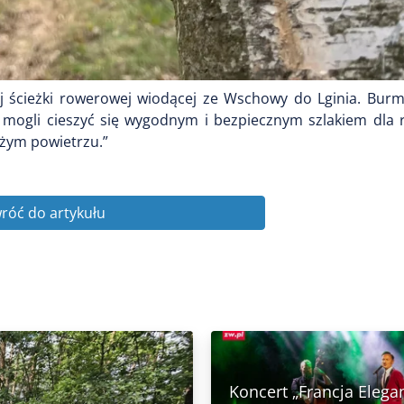
 ścieżki rowerowej wiodącej ze Wschowy do Lginia. Burm
y mogli cieszyć się wygodnym i bezpiecznym szlakiem dla 
żym powietrzu.”
róć do artykułu
Koncert „Francja Elega