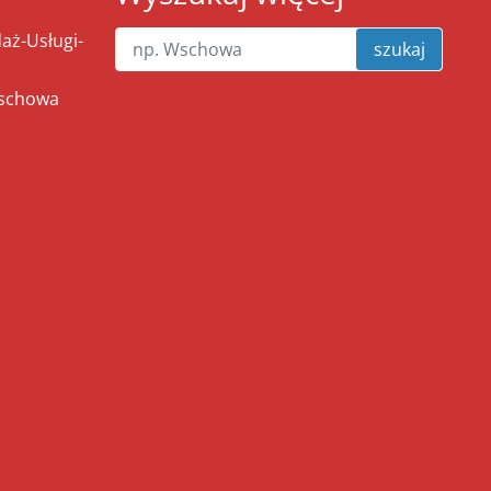
ż-Usługi-
szukaj
Wschowa