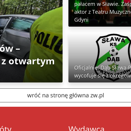
pałacem w Sławie. Zaś
aktor z Teatru Muzycz
Gdyni
tów –
 z otwartym
Oficjalnie: Dąb Sława-
wycofuje się z okręgów
wróć na stronę główna zw.pl
óty
Wydawca