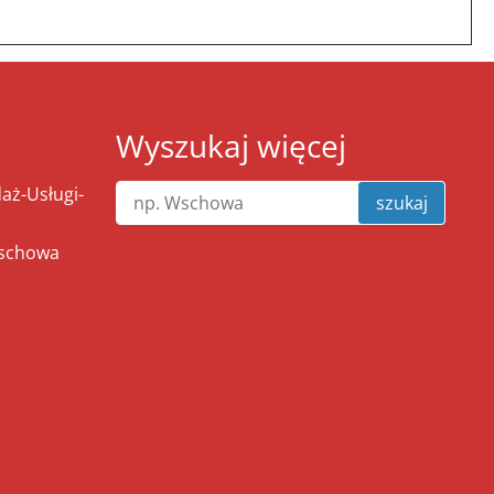
Wyszukaj więcej
ż-Usługi-
szukaj
Wschowa