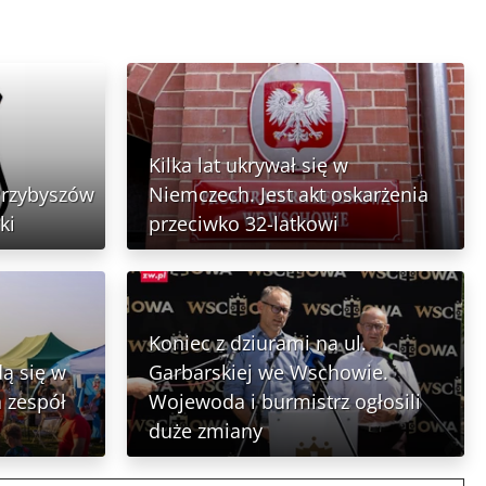
Kilka lat ukrywał się w
Przybyszów
Niemczech. Jest akt oskarżenia
ki
przeciwko 32-latkowi
Koniec z dziurami na ul.
ą się w
Garbarskiej we Wschowie.
 zespół
Wojewoda i burmistrz ogłosili
duże zmiany