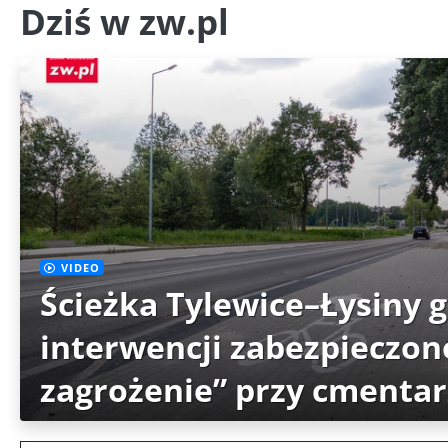
Dziś w zw.pl
VIDEO
Ścieżka Tylewice–Łysiny 
interwencji zabezpieczon
zagrożenie” przy cmenta