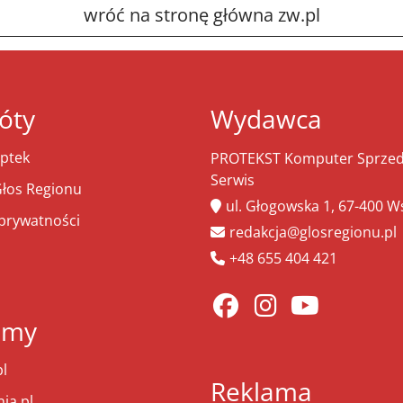
wróć na stronę główna zw.pl
óty
Wydawca
ptek
PROTEKST Komputer Sprzeda
Serwis
łos Regionu
ul. Głogowska 1, 67-400 
 prywatności
redakcja@glosregionu.pl
+48 655 404 421
amy
l
Reklama
ia.pl