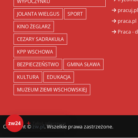
WYPOCZYNKU
pracuj.pl
JOLANTA WIELGUS
SPORT
praca.pl
KINO ŻEGLARZ
Praca - d
CEZARY SADRAKUŁA
KPP WSCHOWA
BEZPIECZEŃSTWO
GMINA SŁAWA
KULTURA
EDUKACJA
MUZEUM ZIEMI WSCHOWSKIEJ
zw24
Zgłoś zdarzenie
Copyright ©
zw.pl
. Wszelkie prawa zastrzeżone.