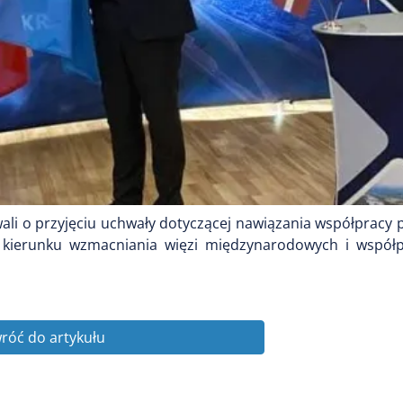
li o przyjęciu uchwały dotyczącej nawiązania współpracy p
 kierunku wzmacniania więzi międzynarodowych i współ
róć do artykułu