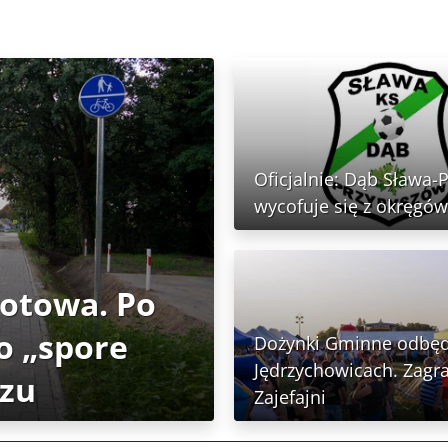
Oficjalnie: Dąb Sława-
wycofuje się z okręgów
gotowa. Po
o „spore
Dożynki Gminne odbęd
Jędrzychowicach. Zagra
rzu
Zajefajni