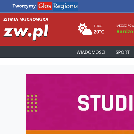
Tworzymy
JAKOŚĆ POW
TERAZ
Bardzo
20°C
WIADOMOŚCI
SPORT