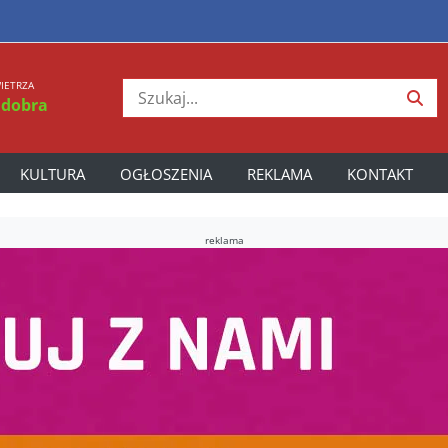
IETRZA
 dobra
KULTURA
OGŁOSZENIA
REKLAMA
KONTAKT
reklama