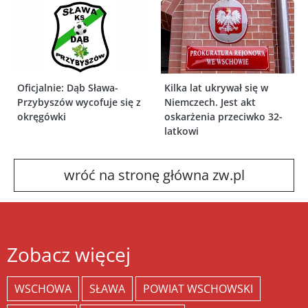
Oficjalnie: Dąb Sława-
Kilka lat ukrywał się w
Przybyszów wycofuje się z
Niemczech. Jest akt
okręgówki
oskarżenia przeciwko 32-
latkowi
wróć na stronę główna zw.pl
Zobacz więcej
WSCHOWA
SŁAWA
POWIAT WSCHOWSKI