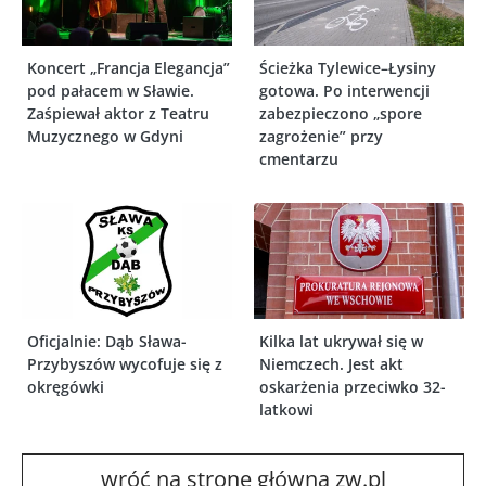
Koncert „Francja Elegancja”
Ścieżka Tylewice–Łysiny
pod pałacem w Sławie.
gotowa. Po interwencji
Zaśpiewał aktor z Teatru
zabezpieczono „spore
Muzycznego w Gdyni
zagrożenie” przy
cmentarzu
Oficjalnie: Dąb Sława-
Kilka lat ukrywał się w
Przybyszów wycofuje się z
Niemczech. Jest akt
okręgówki
oskarżenia przeciwko 32-
latkowi
wróć na stronę główna zw.pl