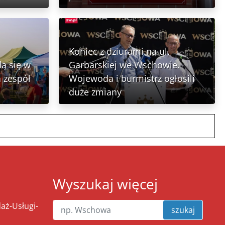
Koniec z dziurami na ul.
ą się w
Garbarskiej we Wschowie.
 zespół
Wojewoda i burmistrz ogłosili
duże zmiany
Wyszukaj więcej
ż-Usługi-
szukaj