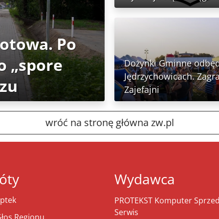
gotowa. Po
o „spore
Dożynki Gminne odbęd
Jędrzychowicach. Zagra
rzu
Zajefajni
wróć na stronę główna zw.pl
óty
Wydawca
ptek
PROTEKST Komputer Sprzeda
Serwis
łos Regionu