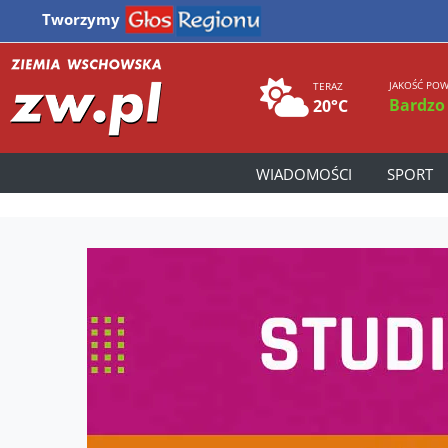
Tworzymy
JAKOŚĆ POW
TERAZ
Bardzo
20°C
WIADOMOŚCI
SPORT