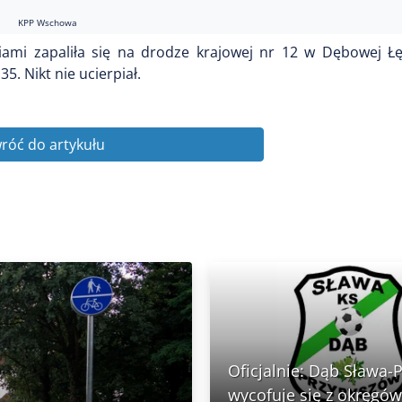
KPP Wschowa
ziami zapaliła się na drodze krajowej nr 12 w Dębowej Ł
. Nikt nie ucierpiał.
róć do artykułu
Oficjalnie: Dąb Sława-
wycofuje się z okręgów