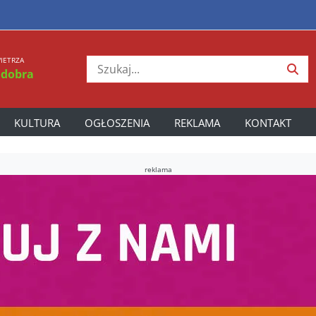
IETRZA
 dobra
KULTURA
OGŁOSZENIA
REKLAMA
KONTAKT
reklama