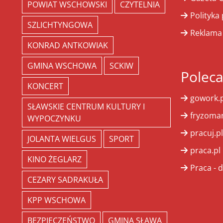
POWIAT WSCHOWSKI
CZYTELNIA
Polityka
SZLICHTYNGOWA
Reklama
KONRAD ANTKOWIAK
GMINA WSCHOWA
SCKIW
Polec
KONCERT
gowork.p
SŁAWSKIE CENTRUM KULTURY I
fryzoman
WYPOCZYNKU
pracuj.pl
JOLANTA WIELGUS
SPORT
praca.pl
KINO ŻEGLARZ
Praca - d
CEZARY SADRAKUŁA
KPP WSCHOWA
BEZPIECZEŃSTWO
GMINA SŁAWA