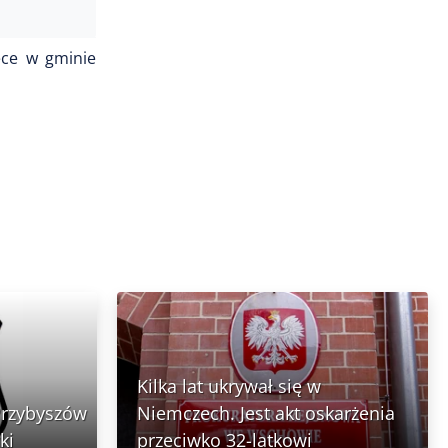
ęce w gminie
Kilka lat ukrywał się w
Przybyszów
Niemczech. Jest akt oskarżenia
ki
przeciwko 32-latkowi