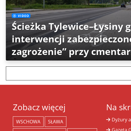
VIDEO
Ścieżka Tylewice–Łysiny 
interwencji zabezpieczon
zagrożenie” przy cmenta
Zobacz więcej
Na skr
Dyżury a
WSCHOWA
SŁAWA
Gazeta G