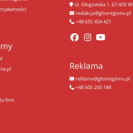
ul. Głogowska 1, 67-400 
 prywatności
redakcja@glosregionu.pl
+48 655 404 421
amy
l
Reklama
ia.pl
reklama@glosregionu.pl
+48 605 200 188
la firm