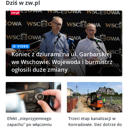
Dziś w zw.pl
VIDEO
Koniec z dziurami na ul. Garbarskiej
we Wschowie. Wojewoda i burmistrz
ogłosili duże zmiany
Efekt „nieprzyjemnego
Trzeci etap kanalizacji w
zapachu” po włączeniu
Konradowie. Sieć dotrze do