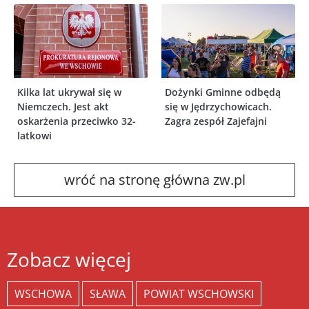
Kilka lat ukrywał się w
Dożynki Gminne odbędą
Niemczech. Jest akt
się w Jędrzychowicach.
oskarżenia przeciwko 32-
Zagra zespół Zajefajni
latkowi
wróć na stronę główna zw.pl
Zobacz więcej
WSCHOWA
SŁAWA
POWIAT WSCHOWSKI