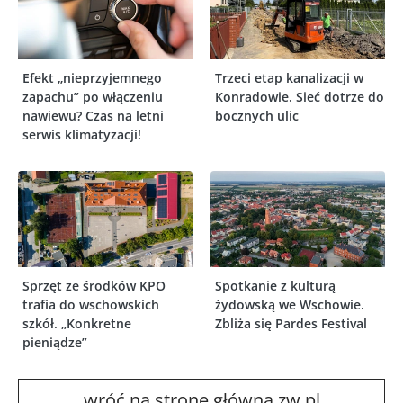
Efekt „nieprzyjemnego
Trzeci etap kanalizacji w
zapachu” po włączeniu
Konradowie. Sieć dotrze do
nawiewu? Czas na letni
bocznych ulic
serwis klimatyzacji!
Sprzęt ze środków KPO
Spotkanie z kulturą
trafia do wschowskich
żydowską we Wschowie.
szkół. „Konkretne
Zbliża się Pardes Festival
pieniądze”
wróć na stronę główna zw.pl