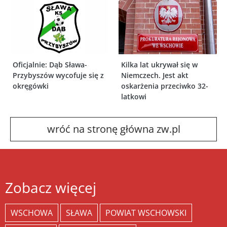
Oficjalnie: Dąb Sława-
Kilka lat ukrywał się w
Przybyszów wycofuje się z
Niemczech. Jest akt
okręgówki
oskarżenia przeciwko 32-
latkowi
wróć na stronę główna zw.pl
Zobacz więcej
WSCHOWA
SŁAWA
POWIAT WSCHOWSKI