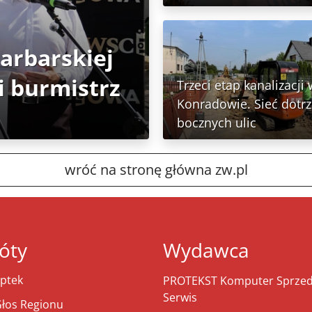
Garbarskiej
 burmistrz
Trzeci etap kanalizacji 
Konradowie. Sieć dotr
bocznych ulic
wróć na stronę główna zw.pl
óty
Wydawca
ptek
PROTEKST Komputer Sprzeda
Serwis
łos Regionu