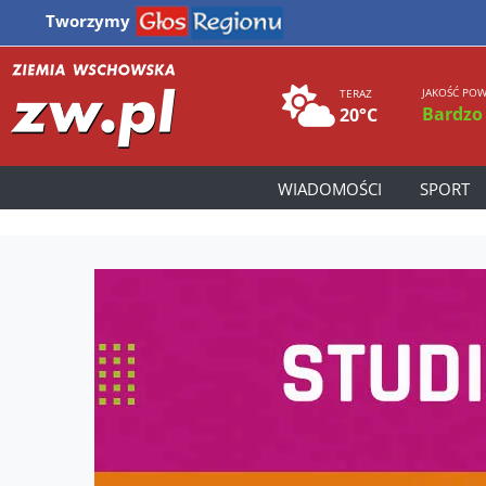
Tworzymy
JAKOŚĆ POW
TERAZ
Bardzo
20°C
WIADOMOŚCI
SPORT