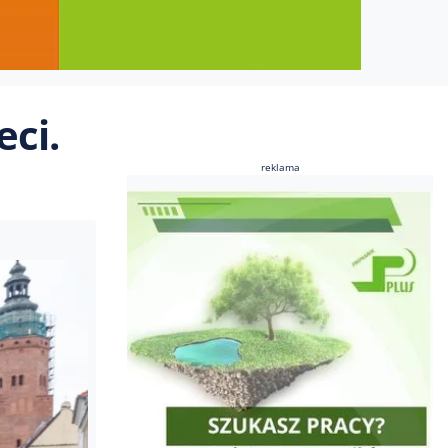
eci.
reklama