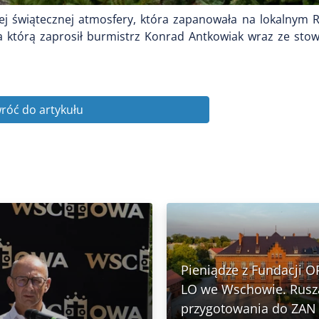
j świątecznej atmosfery, która zapanowała na lokalnym Ry
 którą zaprosił burmistrz Konrad Antkowiak wraz ze sto
róć do artykułu
Pieniądze z Fundacji O
LO we Wschowie. Rusz
przygotowania do ZA