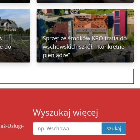
w
Sprzęt ze środków KPO trafia do
ze do
wschowskich szkół. „Konkretne
pieniądze”
Wyszukaj więcej
ż-Usługi-
szukaj