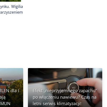
nku. Wigilia
warzyszeniem
RLEN dla I
Efekt „nieprzyjemnego zapachu”
ają
po włączeniu nawiewu? Czas na
N MUN
letni serwis klimatyzacji!