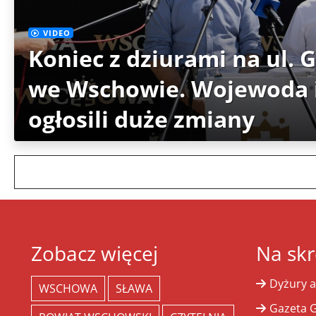
VIDEO
Koniec z dziurami na ul. 
we Wschowie. Wojewoda i
ogłosili duże zmiany
Zobacz więcej
Na skr
Dyżury a
WSCHOWA
SŁAWA
Gazeta G