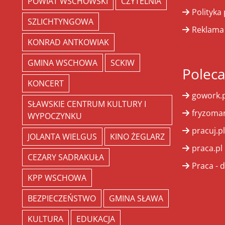
POWIAT WSCHOWSKI
CZYTELNIA
Polityka
SZLICHTYNGOWA
Reklama
KONRAD ANTKOWIAK
GMINA WSCHOWA
SCKIW
Polec
KONCERT
gowork.p
SŁAWSKIE CENTRUM KULTURY I
fryzoman
WYPOCZYNKU
pracuj.pl
JOLANTA WIELGUS
KINO ŻEGLARZ
praca.pl
CEZARY SADRAKUŁA
Praca - d
KPP WSCHOWA
BEZPIECZEŃSTWO
GMINA SŁAWA
KULTURA
EDUKACJA