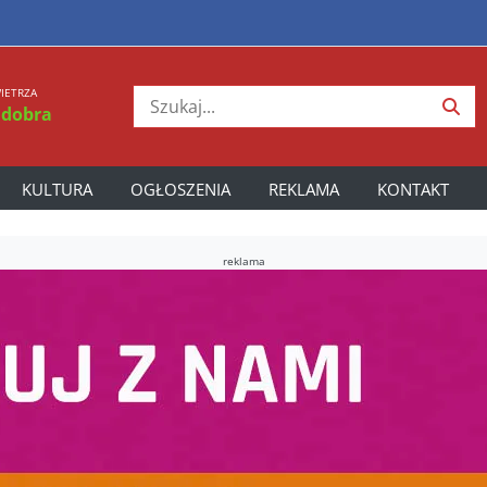
IETRZA
 dobra
KULTURA
OGŁOSZENIA
REKLAMA
KONTAKT
reklama