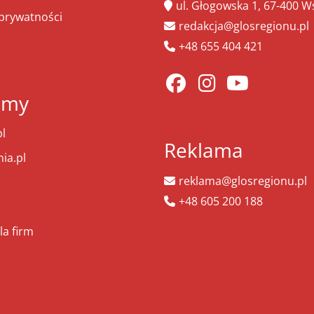
ul. Głogowska 1, 67-400 
 prywatności
redakcja@glosregionu.pl
+48 655 404 421
amy
l
Reklama
ia.pl
reklama@glosregionu.pl
+48 605 200 188
la firm