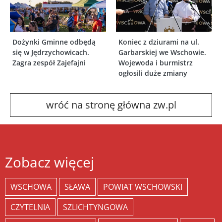
Dożynki Gminne odbędą
Koniec z dziurami na ul.
się w Jędrzychowicach.
Garbarskiej we Wschowie.
Zagra zespół Zajefajni
Wojewoda i burmistrz
ogłosili duże zmiany
wróć na stronę główna zw.pl
Zobacz więcej
WSCHOWA
SŁAWA
POWIAT WSCHOWSKI
CZYTELNIA
SZLICHTYNGOWA