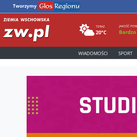
Tworzymy
JAKOŚĆ POW
TERAZ
Bardzo
20°C
WIADOMOŚCI
SPORT