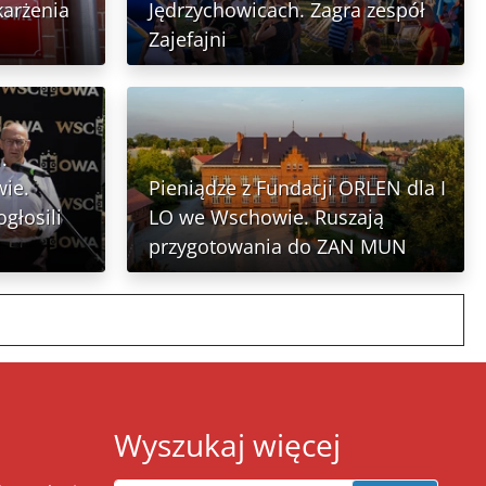
karżenia
Jędrzychowicach. Zagra zespół
Zajefajni
.
ie.
Pieniądze z Fundacji ORLEN dla I
głosili
LO we Wschowie. Ruszają
przygotowania do ZAN MUN
Wyszukaj więcej