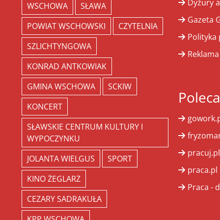
Dyżury a
WSCHOWA
SŁAWA
Gazeta G
POWIAT WSCHOWSKI
CZYTELNIA
Polityka
SZLICHTYNGOWA
Reklama
KONRAD ANTKOWIAK
GMINA WSCHOWA
SCKIW
Polec
KONCERT
gowork.p
SŁAWSKIE CENTRUM KULTURY I
fryzoman
WYPOCZYNKU
pracuj.pl
JOLANTA WIELGUS
SPORT
praca.pl
KINO ŻEGLARZ
Praca - d
CEZARY SADRAKUŁA
KPP WSCHOWA