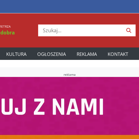
IETRZA
 dobra
KULTURA
OGŁOSZENIA
REKLAMA
KONTAKT
reklama