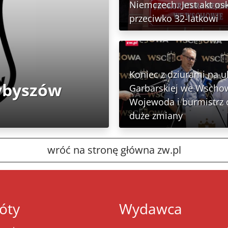
Niemczech. Jest akt os
przeciwko 32-latkowi
Koniec z dziurami na ul
zybyszów
Garbarskiej we Wschow
Wojewoda i burmistrz o
duże zmiany
wróć na stronę główna zw.pl
óty
Wydawca