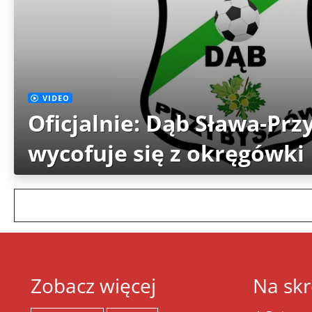
VIDEO
Oficjalnie: Dąb Sława-Pr
wycofuje się z okręgówki
Zobacz więcej
Na skr