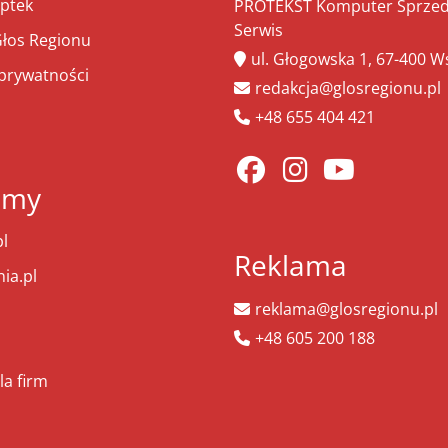
ptek
PROTEKST Komputer Sprzeda
Serwis
łos Regionu
ul. Głogowska 1, 67-400 
 prywatności
redakcja@glosregionu.pl
+48 655 404 421
amy
l
Reklama
ia.pl
reklama@glosregionu.pl
+48 605 200 188
la firm