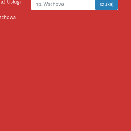
ż-Usługi-
szukaj
Wschowa