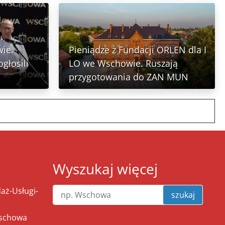
.
ie.
Pieniądze z Fundacji ORLEN dla I
głosili
LO we Wschowie. Ruszają
przygotowania do ZAN MUN
Wyszukaj więcej
ż-Usługi-
szukaj
Wschowa