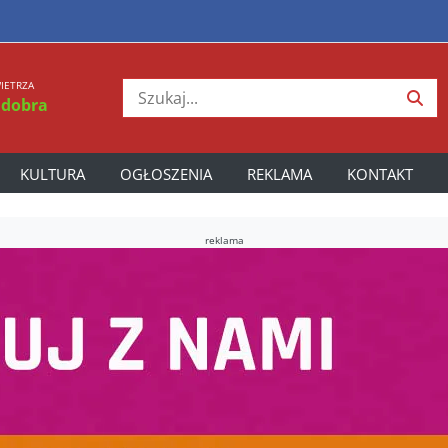
IETRZA
 dobra
KULTURA
OGŁOSZENIA
REKLAMA
KONTAKT
reklama