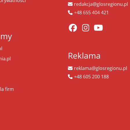
 prywatności
redakcja@glosregionu.pl
+48 655 404 421
amy
l
Reklama
ia.pl
reklama@glosregionu.pl
+48 605 200 188
la firm