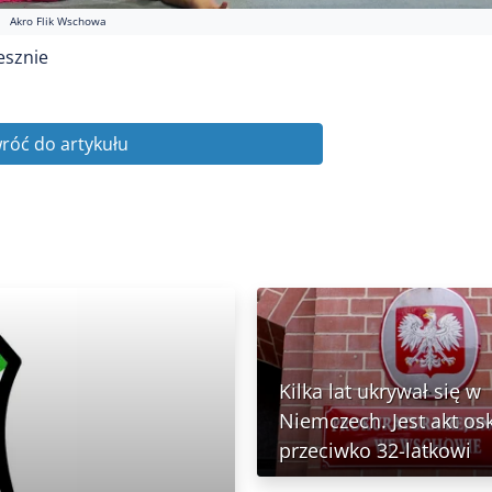
Akro Flik Wschowa
esznie
róć do artykułu
Kilka lat ukrywał się w
Niemczech. Jest akt os
przeciwko 32-latkowi