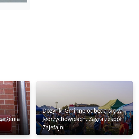
Dożynki Gminne odbędą się w
karżenia
Jędrzychowicach. Zagra zespół
Zajefajni