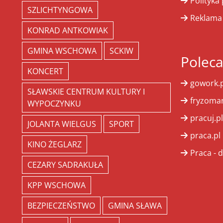
Polityka
SZLICHTYNGOWA
Reklama
KONRAD ANTKOWIAK
GMINA WSCHOWA
SCKIW
Polec
KONCERT
gowork.p
SŁAWSKIE CENTRUM KULTURY I
fryzoman
WYPOCZYNKU
pracuj.pl
JOLANTA WIELGUS
SPORT
praca.pl
KINO ŻEGLARZ
Praca - d
CEZARY SADRAKUŁA
KPP WSCHOWA
BEZPIECZEŃSTWO
GMINA SŁAWA