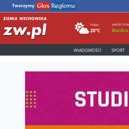
Tworzymy
JAKOŚĆ POW
TERAZ
Bardzo
20°C
WIADOMOŚCI
SPORT