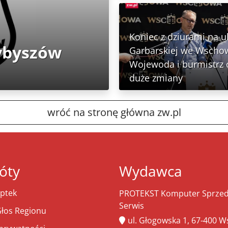
Koniec z dziurami na ul
zybyszów
Garbarskiej we Wschow
Wojewoda i burmistrz o
duże zmiany
wróć na stronę główna zw.pl
óty
Wydawca
ptek
PROTEKST Komputer Sprzeda
Serwis
łos Regionu
ul. Głogowska 1, 67-400 