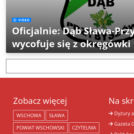
VIDEO
Oficjalnie: Dąb Sława-Pr
wycofuje się z okręgówki
Zobacz więcej
Na skr
Dyżury a
WSCHOWA
SŁAWA
Gazeta G
POWIAT WSCHOWSKI
CZYTELNIA