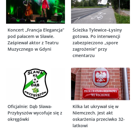
Koncert „Francja Elegancja”
Ścieżka Tylewice–Łysiny
pod pałacem w Sławie.
gotowa. Po interwencji
Zaśpiewał aktor z Teatru
zabezpieczono „spore
Muzycznego w Gdyni
zagrożenie” przy
cmentarzu
Oficjalnie: Dąb Sława-
Kilka lat ukrywał się w
Przybyszów wycofuje się z
Niemczech. Jest akt
okręgówki
oskarżenia przeciwko 32-
latkowi