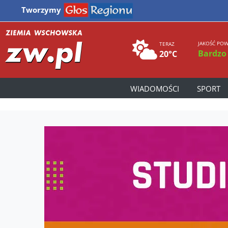
Tworzymy
JAKOŚĆ POW
TERAZ
Bardzo
20°C
WIADOMOŚCI
SPORT