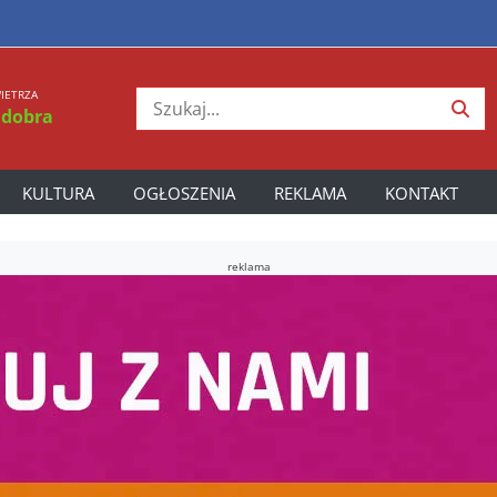
IETRZA
 dobra
KULTURA
OGŁOSZENIA
REKLAMA
KONTAKT
reklama