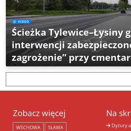
VIDEO
Ścieżka Tylewice–Łysiny 
interwencji zabezpieczon
zagrożenie” przy cmenta
Zobacz więcej
Na skr
Dyżury a
WSCHOWA
SŁAWA