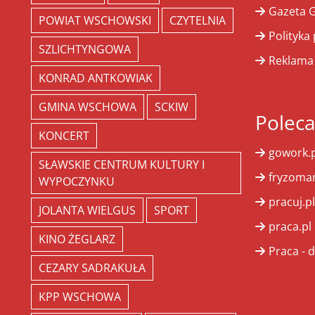
Gazeta G
POWIAT WSCHOWSKI
CZYTELNIA
Polityka
SZLICHTYNGOWA
Reklama
KONRAD ANTKOWIAK
GMINA WSCHOWA
SCKIW
Polec
KONCERT
gowork.p
SŁAWSKIE CENTRUM KULTURY I
fryzoman
WYPOCZYNKU
pracuj.pl
JOLANTA WIELGUS
SPORT
praca.pl
KINO ŻEGLARZ
Praca - d
CEZARY SADRAKUŁA
KPP WSCHOWA