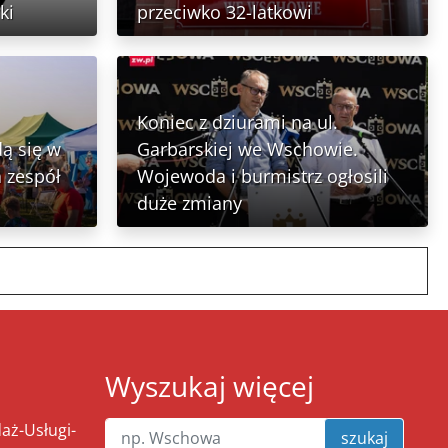
ki
przeciwko 32-latkowi
Koniec z dziurami na ul.
ą się w
Garbarskiej we Wschowie.
 zespół
Wojewoda i burmistrz ogłosili
duże zmiany
Wyszukaj więcej
ż-Usługi-
szukaj