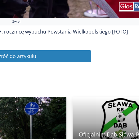
Zw.pl
7. rocznicę wybuchu Powstania Wielkopolskiego [FOTO]
róć do artykułu
Oficjalnie: Dąb Sława-