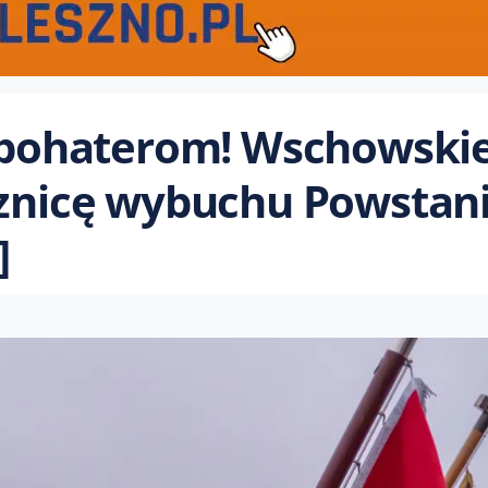
a bohaterom! Wschowski
cznicę wybuchu Powstan
]