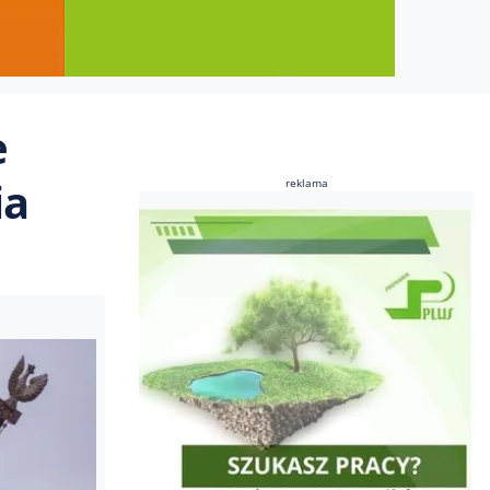
e
ia
reklama