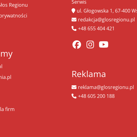
Serwis
łos Regionu
ul. Głogowska 1, 67-400 
 prywatności
redakcja@glosregionu.pl
+48 655 404 421
amy
l
Reklama
ia.pl
reklama@glosregionu.pl
+48 605 200 188
la firm