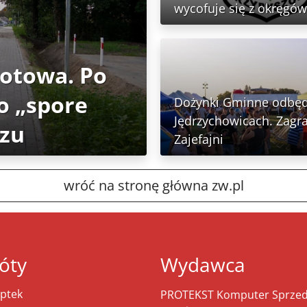
wycofuje się z okręgów
gotowa. Po
o „spore
Dożynki Gminne odbęd
Jędrzychowicach. Zagra
rzu
Zajefajni
wróć na stronę główna zw.pl
óty
Wydawca
ptek
PROTEKST Komputer Sprzeda