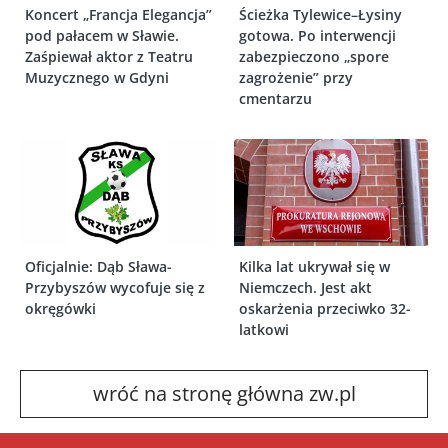
Koncert „Francja Elegancja”
Ścieżka Tylewice–Łysiny
pod pałacem w Sławie.
gotowa. Po interwencji
Zaśpiewał aktor z Teatru
zabezpieczono „spore
Muzycznego w Gdyni
zagrożenie” przy
cmentarzu
Oficjalnie: Dąb Sława-
Kilka lat ukrywał się w
Przybyszów wycofuje się z
Niemczech. Jest akt
okręgówki
oskarżenia przeciwko 32-
latkowi
wróć na stronę główna zw.pl