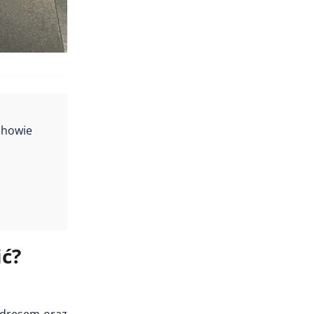
chowie
ić?