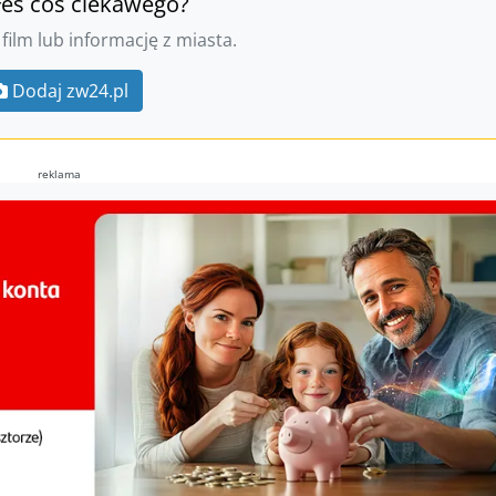
łeś coś ciekawego?
 film lub informację z miasta.
Dodaj zw24.pl
reklama