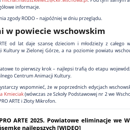
s
michal.matuszkiewicz@ckir.wschowa.pl
. Pod tym samym 
ółowe informacje.
nia zgody RODO – najpóźniej w dniu przeglądu.
mi w powiecie wschowskim
TE od lat daje szansę dzieciom i młodzieży z całego 
 Kultury w Zielonej Górze, a na poziomie powiatu wscho
towe to pierwszy krok – najlepsi trafią do etapu wojewód
lnego Centrum Animacji Kultury.
Wystarczy wspomnieć, że w poprzednich edycjach wschowski
ra Kmieciak
(wówczas ze Szkoły Podstawowej nr 2 we Wscho
PRO ARTE i Złoty Mikrofon.
 PRO ARTE 2025. Powiatowe eliminacje we 
 ósemkę najlepszych [WIDEO]