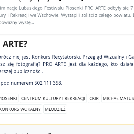
iminacje Lubuskiego Festiwalu Piosenki PRO ARTE odbyły się 7
ry i Rekreacji we Wschowie. Wystąpili soliści z całego powiatu. 
 poważny wystę…
O ARTE?
rócz niej jest Konkurs Recytatorski, Przegląd Wizualny i G
jesz się fotografią? PRO ARTE jest dla każdego, kto dzia
erszej publiczności.
 pod numerem 502 111 358.
PIOSENKI
CENTRUM KULTURY I REKREACJI
CKIR
MICHAŁ MATUS
KONKURS WOKALNY
MŁODZIEŻ