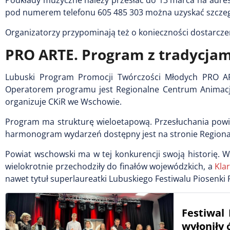
Podkłady muzyczne należy przesłać do 13 marca na adre
pod numerem telefonu 605 485 303 można uzyskać szczeg
Organizatorzy przypominają też o konieczności dostarcze
PRO ARTE. Program z tradycja
Lubuski Program Promocji Twórczości Młodych PRO AR
Operatorem programu jest Regionalne Centrum Animacji
organizuje CKiR we Wschowie.
Program ma strukturę wieloetapową. Przesłuchania powia
harmonogram wydarzeń dostępny jest na stronie Regiona
Powiat wschowski ma w tej konkurencji swoją historię. 
wielokrotnie przechodziły do finałów wojewódzkich, a
Kla
nawet tytuł superlaureatki Lubuskiego Festiwalu Piosenki 
Festiwal
wyłoniły