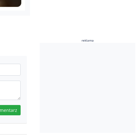
reklama
omentarz