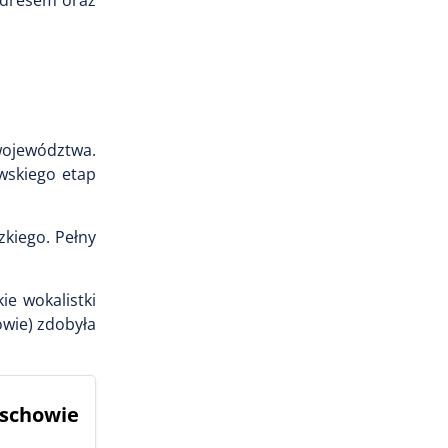
adresem oraz
województwa.
wskiego etap
zkiego. Pełny
e wokalistki
wie) zdobyła
Wschowie