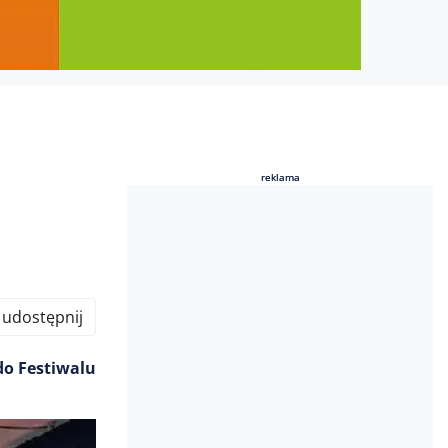
reklama
reklama
udostępnij
do Festiwalu