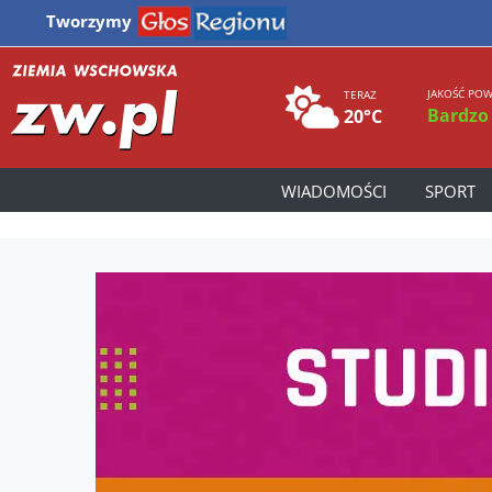
Tworzymy
JAKOŚĆ POW
TERAZ
Bardzo
20°C
WIADOMOŚCI
SPORT