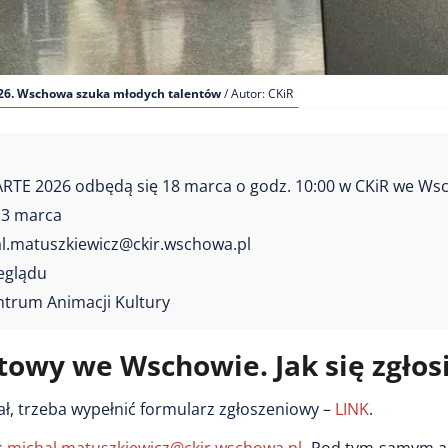
026. Wschowa szuka młodych talentów
/ Autor: CKiR
ARTE 2026 odbędą się 18 marca o godz. 10:00 w CKiR we Ws
13 marca
hal.matuszkiewicz@ckir.wschowa.pl
eglądu
trum Animacji Kultury
owy we Wschowie. Jak się zgłos
ał, trzeba wypełnić formularz zgłoszeniowy –
LINK
.