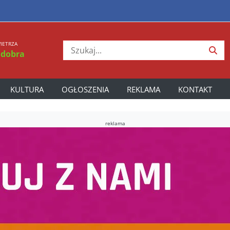
IETRZA
 dobra
KULTURA
OGŁOSZENIA
REKLAMA
KONTAKT
reklama