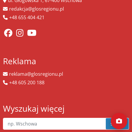
ul. Głogowska 1, 67-400 Wschowa
redakcja@glosregionu.pl
+48 655 404 421
Reklama
reklama@glosregionu.pl
+48 605 200 188
Wyszukaj więcej
szukaj