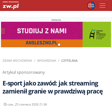
reklama
ZIEMIA WSCHOWSKA
WYDARZENIA
CZYTELNIA
Artykuł sponsorowany
E-sport jako zawód: jak streaming
zamienił granie w prawdziwą pracę
czw., 25 czerwca 2026 21:36