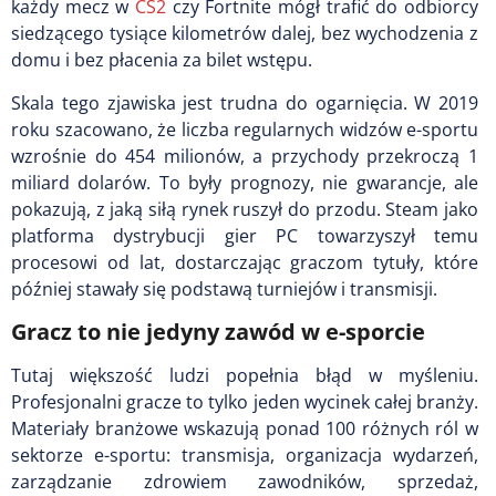
każdy mecz w
CS2
czy Fortnite mógł trafić do odbiorcy
siedzącego tysiące kilometrów dalej, bez wychodzenia z
domu i bez płacenia za bilet wstępu.
Skala tego zjawiska jest trudna do ogarnięcia. W 2019
roku szacowano, że liczba regularnych widzów e-sportu
wzrośnie do 454 milionów, a przychody przekroczą 1
miliard dolarów. To były prognozy, nie gwarancje, ale
pokazują, z jaką siłą rynek ruszył do przodu. Steam jako
platforma dystrybucji gier PC towarzyszył temu
procesowi od lat, dostarczając graczom tytuły, które
później stawały się podstawą turniejów i transmisji.
Gracz to nie jedyny zawód w e-sporcie
Tutaj większość ludzi popełnia błąd w myśleniu.
Profesjonalni gracze to tylko jeden wycinek całej branży.
Materiały branżowe wskazują ponad 100 różnych ról w
sektorze e-sportu: transmisja, organizacja wydarzeń,
zarządzanie zdrowiem zawodników, sprzedaż,