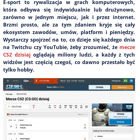
E-sport to rywalizacja w grach komputerowych,
która odbywa się indywidualnie lub drużynowo,
zarówno w jednym miejscu, jak i przez internet.
Brzmi prosto, ale za tym zdaniem kryje się cały
ekosystem zawodów, umów, platform i pieniędzy.
Wystarczy spojrzeć na to, co dzieje się każdego dnia
na Twitchu czy YouTubie, żeby zrozumieć, że
mecze
CS2 dzisiaj
oglądają miliony ludzi, a każdy z tych
widzów jest częścią czegoś, co dawno przestało być
tylko hobby.