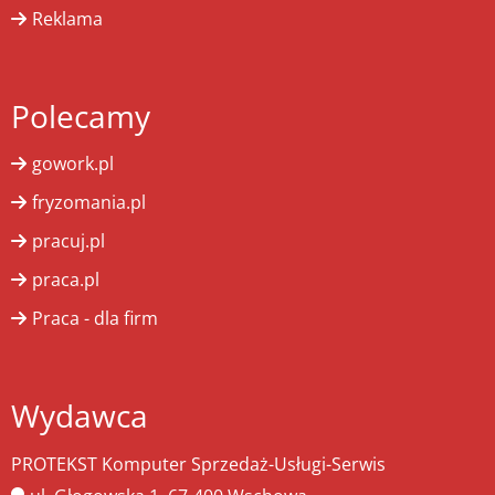
Reklama
Polecamy
gowork.pl
fryzomania.pl
pracuj.pl
praca.pl
Praca - dla firm
Wydawca
PROTEKST Komputer Sprzedaż-Usługi-Serwis