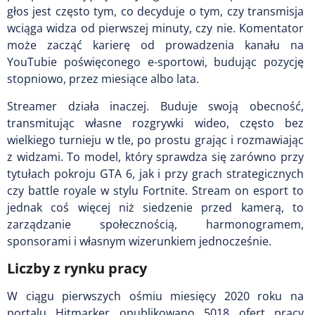
głos jest często tym, co decyduje o tym, czy transmisja
wciąga widza od pierwszej minuty, czy nie. Komentator
może zacząć karierę od prowadzenia kanału na
YouTubie poświęconego e-sportowi, budując pozycję
stopniowo, przez miesiące albo lata.
Streamer działa inaczej. Buduje swoją obecność,
transmitując własne rozgrywki wideo, często bez
wielkiego turnieju w tle, po prostu grając i rozmawiając
z widzami. To model, który sprawdza się zarówno przy
tytułach pokroju GTA 6, jak i przy grach strategicznych
czy battle royale w stylu Fortnite. Stream on esport to
jednak coś więcej niż siedzenie przed kamerą, to
zarządzanie społecznością, harmonogramem,
sponsorami i własnym wizerunkiem jednocześnie.
Liczby z rynku pracy
W ciągu pierwszych ośmiu miesięcy 2020 roku na
portalu Hitmarker opublikowano 5018 ofert pracy