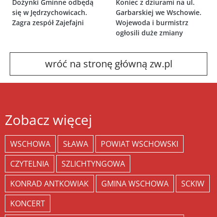
Dożynki Gminne odbędą
Koniec z dziurami na ul.
się w Jędrzychowicach.
Garbarskiej we Wschowie.
Zagra zespół Zajefajni
Wojewoda i burmistrz
ogłosili duże zmiany
wróć na stronę główną zw.pl
Zobacz więcej
WSCHOWA
SŁAWA
POWIAT WSCHOWSKI
CZYTELNIA
SZLICHTYNGOWA
KONRAD ANTKOWIAK
GMINA WSCHOWA
SCKIW
KONCERT