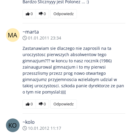
Bardzo Ślicznyyy jest Polonez ... :)
0
0
Odpowiedz
~marta
01.01.2011 23:34
Zastanawiam sie dlaczego nie zaprosili na ta
uroczystosc pierwszych absolwentow tego
gimnazjum??? w koncu to nasz rocznik (1986)
zainaugurowal gimnazjum i to my pierwsi
przesszlismy przezz prog nowo otwartego
gimnazjumz przyjemnoscia wzielabym udzial w
takiej uroczystosci. szkoda panie dyrektorze ze pan
o tym nie pomyslal:((((
0
0
Odpowiedz
~kolo
10.01.2012 11:17