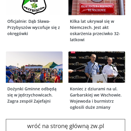
Oficjalnie: Dąb Sława-
Kilka lat ukrywał się w
Przybyszów wycofuje się z
Niemczech. Jest akt
okręgówki
oskarżenia przeciwko 32-
latkowi
Dożynki Gminne odbędą
Koniec z dziurami na ul.
się w Jędrzychowicach.
Garbarskiej we Wschowie.
Zagra zespół Zajefajni
Wojewoda i burmistrz
ogłosili duże zmiany
wróć na stronę główną zw.pl