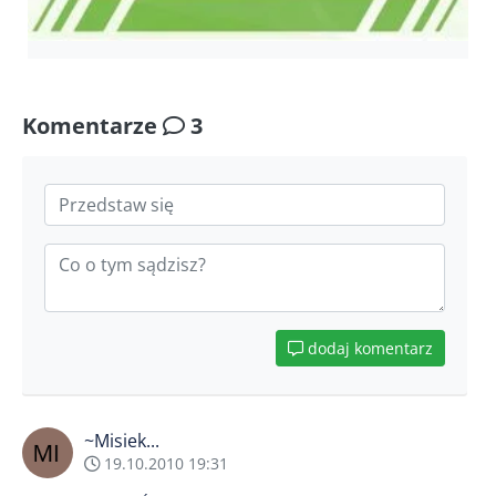
Komentarze
3
dodaj komentarz
~Misiek...
19.10.2010 19:31