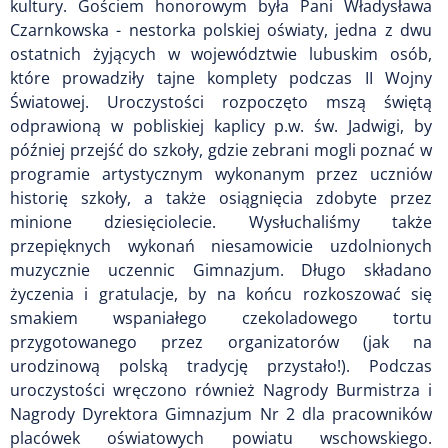
kultury. Gościem honorowym była Pani Władysława
Czarnkowska - nestorka polskiej oświaty, jedna z dwu
ostatnich żyjących w województwie lubuskim osób,
które prowadziły tajne komplety podczas II Wojny
Światowej. Uroczystości rozpoczęto mszą świętą
odprawioną w pobliskiej kaplicy p.w. św. Jadwigi, by
później przejść do szkoły, gdzie zebrani mogli poznać w
programie artystycznym wykonanym przez uczniów
historię szkoły, a także osiągnięcia zdobyte przez
minione dziesięciolecie. Wysłuchaliśmy także
przepięknych wykonań niesamowicie uzdolnionych
muzycznie uczennic Gimnazjum. Długo składano
życzenia i gratulacje, by na końcu rozkoszować się
smakiem wspaniałego czekoladowego tortu
przygotowanego przez organizatorów (jak na
urodzinową polską tradycję przystało!). Podczas
uroczystości wręczono również Nagrody Burmistrza i
Nagrody Dyrektora Gimnazjum Nr 2 dla pracowników
placówek oświatowych powiatu wschowskiego.