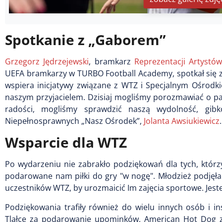
Spotkanie z „Gaborem”
Grzegorz Jędrzejewski
, bramkarz
Reprezentacji Artystów
UEFA bramkarzy w TURBO Football Academy, spotkał się z 
wspiera inicjatywy związane z WTZ i Specjalnym Ośrod
naszym przyjacielem. Dzisiaj mogliśmy porozmawiać o pasj
radości, mogliśmy sprawdzić naszą wydolność, gibk
Niepełnosprawnych „Nasz Ośrodek”,
Jolanta Awsiukiewicz
.
Wsparcie dla WTZ
Po wydarzeniu nie zabrakło podziękowań dla tych, którzy
podarowane nam piłki do gry "w nogę". Młodzież podjęła d
uczestników WTZ, by urozmaicić Im zajęcia sportowe. Jest
Podziękowania trafiły również do wielu innych osób i i
Tlałce za podarowanie upominków, American Hot Dog za