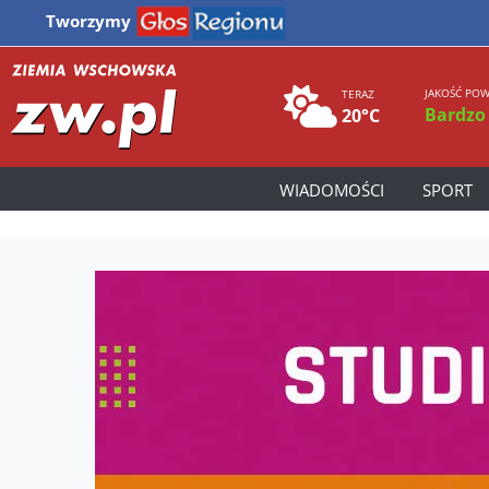
Tworzymy
JAKOŚĆ POW
TERAZ
Bardzo
20°C
WIADOMOŚCI
SPORT