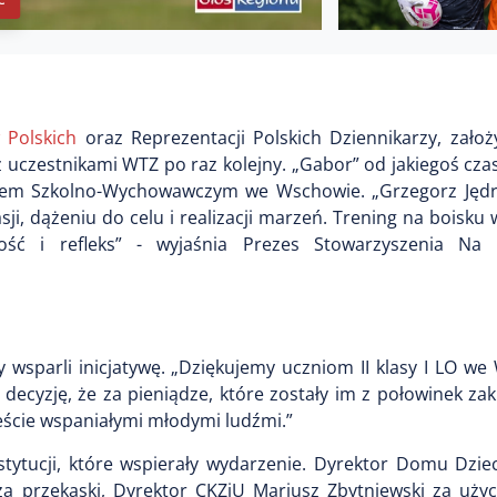
 Polskich
oraz Reprezentacji Polskich Dziennikarzy, założy
uczestnikami WTZ po raz kolejny. „Gabor” od jakiegoś cza
kiem Szkolno-Wychowawczym we Wschowie. „Grzegorz Jędrz
i, dążeniu do celu i realizacji marzeń. Trening na boisku
ość i refleks” - wyjaśnia Prezes Stowarzyszenia Na
 wsparli inicjatywę. „Dziękujemy uczniom II klasy I LO w
ecyzję, że za pieniądze, które zostały im z połowinek zaku
eście wspaniałymi młodymi ludźmi.”
nstytucji, które wspierały wydarzenie. Dyrektor Domu Dzi
 przekąski, Dyrektor CKZiU Mariusz Zbytniewski za użyc