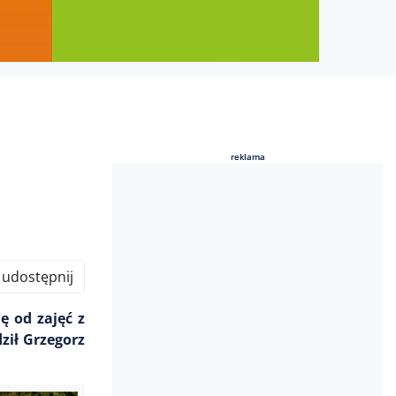
reklama
reklama
udostępnij
ę od zajęć z
ził Grzegorz