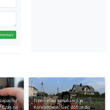
omentarz
 zapachu”
Trzeci etap kanalizacji w
 Czas na
Konradowie. Sieć dotrze do