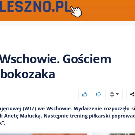
 Wschowie. Gościem
rbokozaka
😊
ajęciowej (WTZ) we Wschowie. Wydarzenie rozpoczęło si
li Anetę Małucką. Następnie trening piłkarski poprowad
k”.