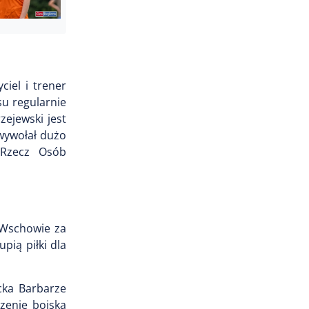
ciel i trener
su regularnie
ejewski jest
 wywołał dużo
 Rzecz Osób
e Wschowie za
pią piłki dla
ecka Barbarze
zenie boiska