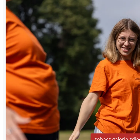
zobacz galerię zdję