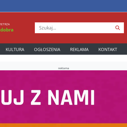
IETRZA
 dobra
KULTURA
OGŁOSZENIA
REKLAMA
KONTAKT
reklama