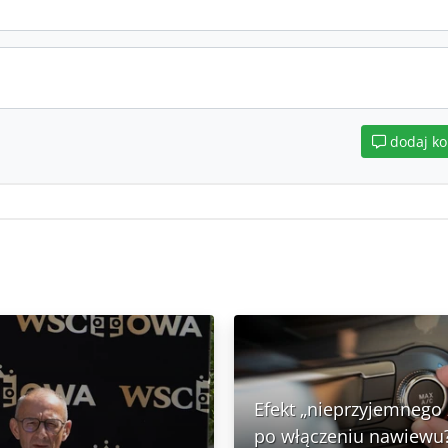
dodaj k
Efekt „nieprzyjemnego
po włączeniu nawiewu?