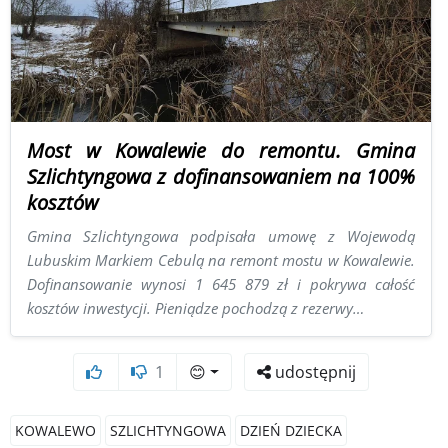
Most w Kowalewie do remontu. Gmina
Szlichtyngowa z dofinansowaniem na 100%
kosztów
Gmina Szlichtyngowa podpisała umowę z Wojewodą
Lubuskim Markiem Cebulą na remont mostu w Kowalewie.
Dofinansowanie wynosi 1 645 879 zł i pokrywa całość
kosztów inwestycji. Pieniądze pochodzą z rezerwy…
1
😊
udostępnij
KOWALEWO
SZLICHTYNGOWA
DZIEŃ DZIECKA