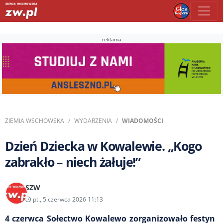
reklama
ZIEMIA WSCHOWSKA
WYDARZENIA
WIADOMOŚCI
Dzień Dziecka w Kowalewie. „Kogo
zabrakło – niech żałuje!”
SZW
pt., 5 czerwca 2026 11:13
4 czerwca Sołectwo Kowalewo zorganizowało festyn