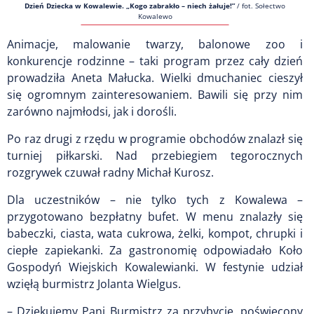
Dzień Dziecka w Kowalewie. „Kogo zabrakło – niech żałuje!”
/
fot. Sołectwo
Kowalewo
Animacje, malowanie twarzy, balonowe zoo i
konkurencje rodzinne – taki program przez cały dzień
prowadziła Aneta Małucka. Wielki dmuchaniec cieszył
się ogromnym zainteresowaniem. Bawili się przy nim
zarówno najmłodsi, jak i dorośli.
Po raz drugi z rzędu w programie obchodów znalazł się
turniej piłkarski. Nad przebiegiem tegorocznych
rozgrywek czuwał radny Michał Kurosz.
Dla uczestników – nie tylko tych z Kowalewa –
przygotowano bezpłatny bufet. W menu znalazły się
babeczki, ciasta, wata cukrowa, żelki, kompot, chrupki i
ciepłe zapiekanki. Za gastronomię odpowiadało Koło
Gospodyń Wiejskich Kowalewianki. W festynie udział
wzięłą burmistrz Jolanta Wielgus.
– Dziękujemy Pani Burmistrz za przybycie, poświęcony