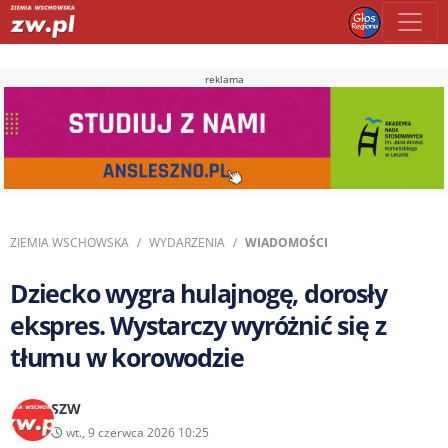
reklama
ZIEMIA WSCHOWSKA
WYDARZENIA
WIADOMOŚCI
Dziecko wygra hulajnogę, dorosły
ekspres. Wystarczy wyróżnić się z
tłumu w korowodzie
SZW
wt., 9 czerwca 2026 10:25