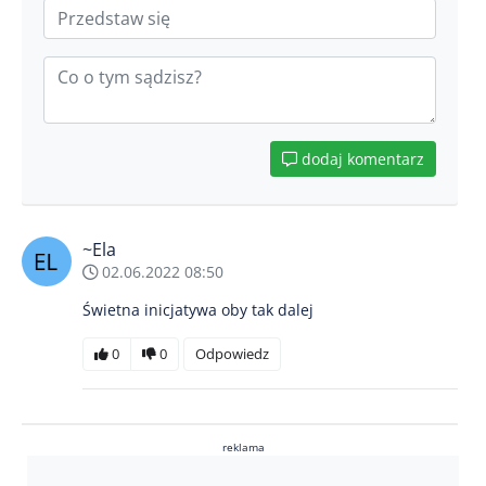
dodaj komentarz
~Ela
02.06.2022 08:50
Świetna inicjatywa oby tak dalej
0
0
Odpowiedz
reklama