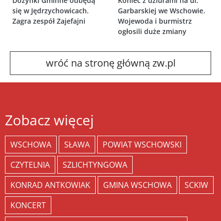
Dożynki Gminne odbędą
Koniec z dziurami na ul.
się w Jędrzychowicach.
Garbarskiej we Wschowie.
Zagra zespół Zajefajni
Wojewoda i burmistrz
ogłosili duże zmiany
wróć na stronę główną zw.pl
Zobacz więcej
WSCHOWA
SŁAWA
POWIAT WSCHOWSKI
CZYTELNIA
SZLICHTYNGOWA
KONRAD ANTKOWIAK
GMINA WSCHOWA
SCKIW
KONCERT