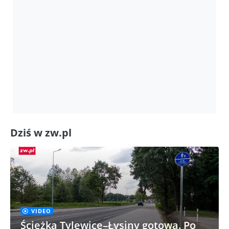
Dziś w zw.pl
VIDEO
Ścieżka Tylewice–Łysiny gotowa. Po