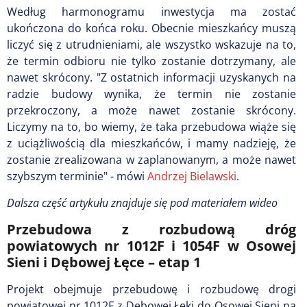
Według harmonogramu inwestycja ma zostać
ukończona do końca roku. Obecnie mieszkańcy muszą
liczyć się z utrudnieniami, ale wszystko wskazuje na to,
że termin odbioru nie tylko zostanie dotrzymany, ale
nawet skrócony. "Z ostatnich informacji uzyskanych na
radzie budowy wynika, że termin nie zostanie
przekroczony, a może nawet zostanie skrócony.
Liczymy na to, bo wiemy, że taka przebudowa wiąże się
z uciążliwością dla mieszkańców, i mamy nadzieję, że
zostanie zrealizowana w zaplanowanym, a może nawet
szybszym terminie" - mówi
Andrzej Bielawski
.
Dalsza część artykułu znajduje się pod materiałem wideo
Przebudowa z rozbudową dróg
powiatowych nr 1012F i 1054F w Osowej
Sieni i Dębowej Łęce – etap 1
Projekt obejmuje przebudowę i rozbudowę drogi
powiatowej nr 1012F z Dębowej Łęki do Osowej Sieni na