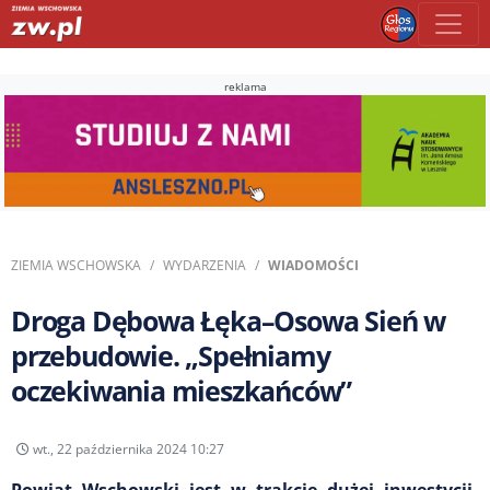
reklama
ZIEMIA WSCHOWSKA
WYDARZENIA
WIADOMOŚCI
Droga Dębowa Łęka–Osowa Sień w
przebudowie. „Spełniamy
oczekiwania mieszkańców”
wt., 22 października 2024 10:27
Powiat Wschowski jest w trakcie dużej inwestycji