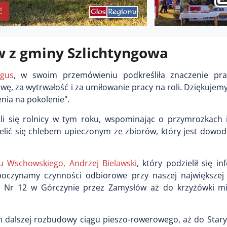
ć
w z gminy Szlichtyngowa
lgus
, w swoim przemówieniu podkreśliła znaczenie pra
wę, za wytrwałość i za umiłowanie pracy na roli. Dziękujemy 
enia na pokolenie".
ali się rolnicy w tym roku, wspominając o przymrozkach 
ielić się chlebem upieczonym ze zbiorów, który jest dowo
u Wschowskiego, Andrzej Bielawski
, który podzielił się i
oczynamy czynności odbiorowe przy naszej największej 
ej Nr 12 w Górczynie przez Zamysłów aż do krzyżówki m
h dalszej rozbudowy ciągu pieszo-rowerowego, aż do Stary