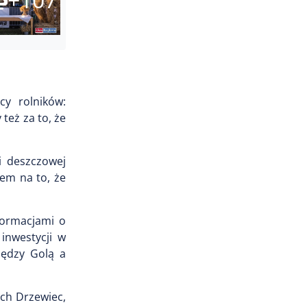
cy rolników:
też za to, że
i deszczowej
dem na to, że
nformacjami o
inwestycji w
iędzy Golą a
ch Drzewiec,