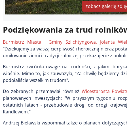
zobacz galerię zdję
Podziękowania za trud rolnikó
Burmistrz Miasta i Gminy Szlichtyngowa, Jolanta Wie
"Dziękujemy za waszą cierpliwość i heroiczną nieraz posta
umiłowanie ziemi i tradycji rolniczej przekazujecie z pokol
Burmistrz zwróciła uwagę na trudności, z jakimi boryk
wiośnie. Mimo to, jak zauważyła, "Za chwilę będziemy dz
podołaliście wszelkim trudom".
Do zebranych przemawiał również
Wicestarosta Powiat
planowanych inwestycjach: "W przyszłym tygodniu rozp
ostatnich latach - przebudowie drogi od drogi krajow
Kandlewem."
Andrzej Bielawski wspomniał także o planach dotyczącyc