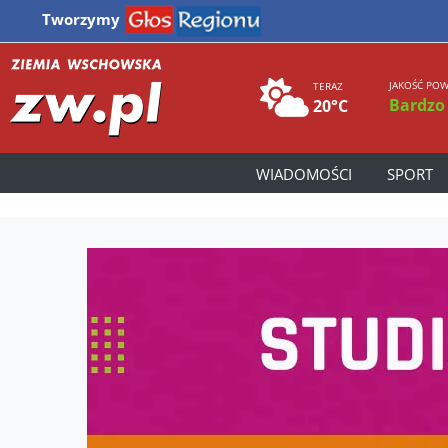
Tworzymy
JAKOŚĆ POW
TERAZ
Bardzo
20°C
WIADOMOŚCI
SPORT