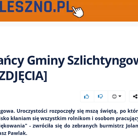
kańcy Gminy Szlichtyngo
[ZDJĘCIA]
😊
gowa. Uroczystości rozpoczęły się mszą świętą, po któr
nisko kłaniam się wszystkim rolnikom i osobom pracując
ękowania" - zwróciła się do zebranych burmistrz Jola
asz Pawlak.