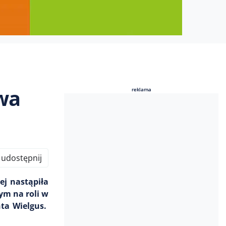
wa
reklama
reklama
udostępnij
ej nastąpiła
ym na roli w
nta Wielgus.