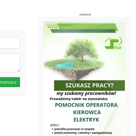
reklama
omentarz