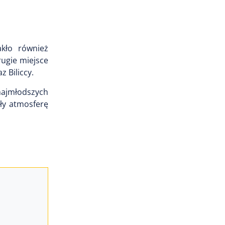
kło również
ugie miejsce
 Biliccy.
najmłodszych
ły atmosferę