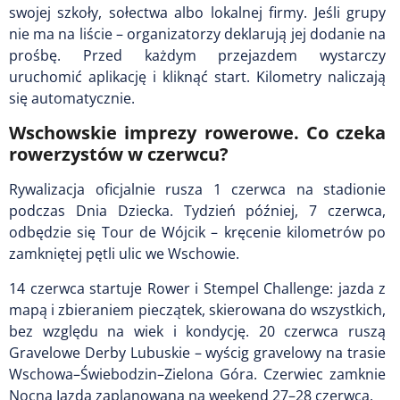
swojej szkoły, sołectwa albo lokalnej firmy. Jeśli grupy
nie ma na liście – organizatorzy deklarują jej dodanie na
prośbę. Przed każdym przejazdem wystarczy
uruchomić aplikację i kliknąć start. Kilometry naliczają
się automatycznie.
Wschowskie imprezy rowerowe. Co czeka
rowerzystów w czerwcu?
Rywalizacja oficjalnie rusza 1 czerwca na stadionie
podczas Dnia Dziecka. Tydzień później, 7 czerwca,
odbędzie się Tour de Wójcik – kręcenie kilometrów po
zamkniętej pętli ulic we Wschowie.
14 czerwca startuje Rower i Stempel Challenge: jazda z
mapą i zbieraniem pieczątek, skierowana do wszystkich,
bez względu na wiek i kondycję. 20 czerwca ruszą
Gravelowe Derby Lubuskie – wyścig gravelowy na trasie
Wschowa–Świebodzin–Zielona Góra. Czerwiec zamknie
Nocna Jazda zaplanowana na weekend 27–28 czerwca.