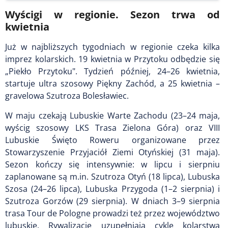
Wyścigi w regionie. Sezon trwa od
kwietnia
Już w najbliższych tygodniach w regionie czeka kilka
imprez kolarskich. 19 kwietnia w Przytoku odbędzie się
„Piekło Przytoku". Tydzień później, 24–26 kwietnia,
startuje ultra szosowy Piękny Zachód, a 25 kwietnia –
gravelowa Szutroza Bolesławiec.
W maju czekają Lubuskie Warte Zachodu (23–24 maja,
wyścig szosowy LKS Trasa Zielona Góra) oraz VIII
Lubuskie Święto Roweru organizowane przez
Stowarzyszenie Przyjaciół Ziemi Otyńskiej (31 maja).
Sezon kończy się intensywnie: w lipcu i sierpniu
zaplanowane są m.in. Szutroza Otyń (18 lipca), Lubuska
Szosa (24–26 lipca), Lubuska Przygoda (1–2 sierpnia) i
Szutroza Gorzów (29 sierpnia). W dniach 3–9 sierpnia
trasa Tour de Pologne prowadzi też przez województwo
lubuskie. Rywalizację uzupełniają cykle kolarstwa