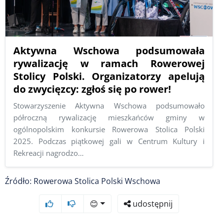
Aktywna Wschowa podsumowała
rywalizację w ramach Rowerowej
Stolicy Polski. Organizatorzy apelują
do zwycięzcy: zgłoś się po rower!
Stowarzyszenie Aktywna Wschowa podsumowało
półroczną rywalizację mieszkańców gminy w
ogólnopolskim konkursie Rowerowa Stolica Polski
2025. Podczas piątkowej gali w Centrum Kultury i
Rekreacji nagrodzo…
Źródło: Rowerowa Stolica Polski Wschowa
😊
udostępnij