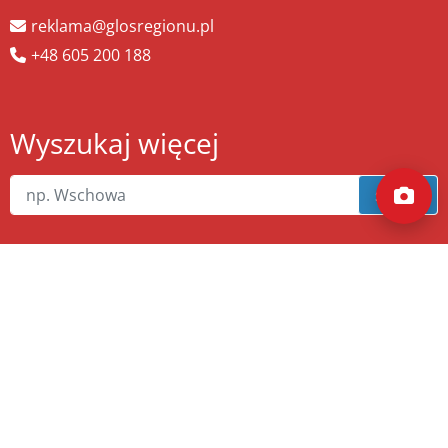
reklama@glosregionu.pl
+48 605 200 188
Wyszukaj więcej
szukaj
Copyright ©
zw.pl
. Wszelkie prawa zastrzeżone.
Wykonanie
xnc.pl