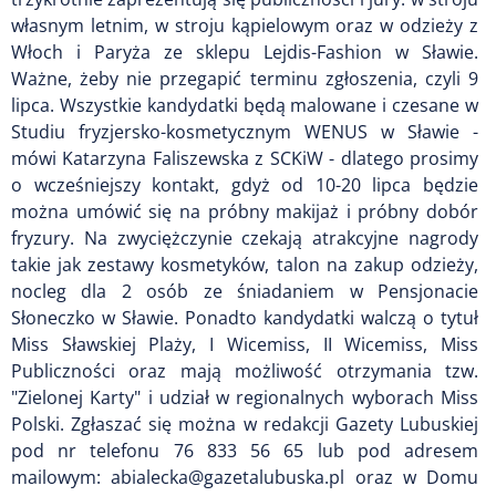
własnym letnim, w stroju kąpielowym oraz w odzieży z
Włoch i Paryża ze sklepu Lejdis-Fashion w Sławie.
Ważne, żeby nie przegapić terminu zgłoszenia, czyli 9
lipca. Wszystkie kandydatki będą malowane i czesane w
Studiu fryzjersko-kosmetycznym WENUS w Sławie -
mówi Katarzyna Faliszewska z SCKiW - dlatego prosimy
o wcześniejszy kontakt, gdyż od 10-20 lipca będzie
można umówić się na próbny makijaż i próbny dobór
fryzury. Na zwyciężczynie czekają atrakcyjne nagrody
takie jak zestawy kosmetyków, talon na zakup odzieży,
nocleg dla 2 osób ze śniadaniem w Pensjonacie
Słoneczko w Sławie. Ponadto kandydatki walczą o tytuł
Miss Sławskiej Plaży, I Wicemiss, II Wicemiss, Miss
Publiczności oraz mają możliwość otrzymania tzw.
"Zielonej Karty" i udział w regionalnych wyborach Miss
Polski. Zgłaszać się można w redakcji Gazety Lubuskiej
pod nr telefonu 76 833 56 65 lub pod adresem
mailowym: abialecka@gazetalubuska.pl oraz w Domu