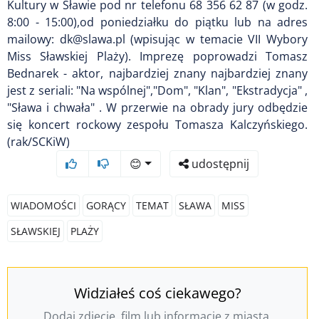
Kultury w Sławie pod nr telefonu 68 356 62 87 (w godz.
8:00 - 15:00),od poniedziałku do piątku lub na adres
mailowy: dk@slawa.pl (wpisując w temacie VII Wybory
Miss Sławskiej Plaży). Imprezę poprowadzi Tomasz
Bednarek - aktor, najbardziej znany najbardziej znany
jest z seriali: "Na wspólnej","Dom", "Klan", "Ekstradycja" ,
"Sława i chwała" . W przerwie na obrady jury odbędzie
się koncert rockowy zespołu Tomasza Kalczyńskiego.
(rak/SCKiW)
😊
udostępnij
WIADOMOŚCI
GORĄCY
TEMAT
SŁAWA
MISS
SŁAWSKIEJ
PLAŻY
Widziałeś coś ciekawego?
Dodaj zdjęcie, film lub informację z miasta.