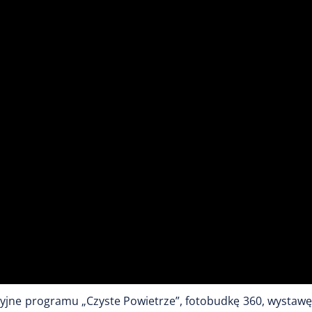
cyjne programu „Czyste Powietrze”, fotobudkę 360, wystaw