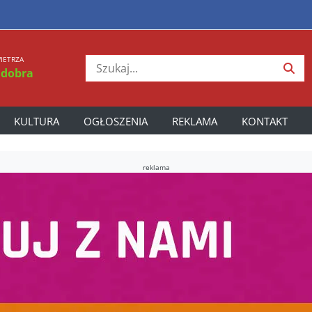
IETRZA
 dobra
KULTURA
OGŁOSZENIA
REKLAMA
KONTAKT
reklama