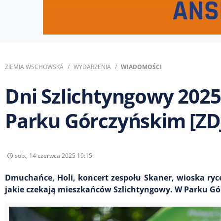
ZIEMIA WSCHOWSKA
WYDARZENIA
WIADOMOŚCI
Dni Szlichtyngowy 2025
Parku Górczyńskim [ZD
sob., 14 czerwca 2025 19:15
Dmuchańce, Holi, koncert zespołu Skaner, wioska rycer
jakie czekają mieszkańców Szlichtyngowy. W Parku Gór