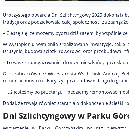
Uroczystego otwarcia Dni Szlichtyngowy 2025 dokonała bu
tradycji oraz podziękowała całej społeczności za zaangaż
– Cieszę się, że możemy być tu dziś razem, by wspólnie ce
W wystąpieniu wymieniła zrealizowane inwestycje, takie 
Drużynie, budowa ścieżki rowerowej oraz przebudowa infr
– To wasze zaangażowanie, drodzy mieszkańcy, przekłada s
Głos zabrał również Wicestarosta Wschowski Andrzej Bie
remoncie mostu na Baryczy i przebudowie drogi do grani
– Już jesteśmy po przetargu – będziemy remontować most
Dodał, że trwają również starania o dokończenie ścieżki 
Dni Szlichtyngowy w Parku Gó
Wydarzenie w Parku Górczyńskim po raz pierwszy p