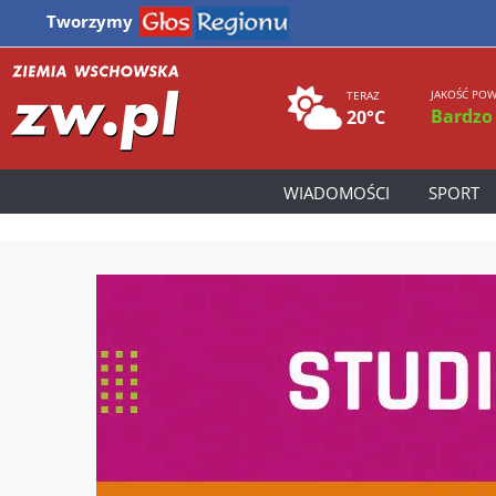
Tworzymy
JAKOŚĆ POW
TERAZ
Bardzo
20°C
WIADOMOŚCI
SPORT