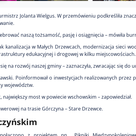
rmistrz Jolanta Wielgus. W przemówieniu podkreśliła znacz
owanie.
lebrować naszą tożsamość, pasję i osiągnięcia – mówiła bur
jak kanalizacja w Małych Drzewcach, modernizacja sieci w
astruktury edukacyjnej i drogowej w kilku miejscowościach.
ię na rozwój naszej gminy – zaznaczyła, zwracając się do u
lawski. Poinformował o inwestycjach realizowanych przez 
cy województw.
, największy most w powiecie wschowskim – zapowiedział.
rowerowej na trasie Górczyna – Stare Drzewce.
rczyńskim
ołączono z projektem pn. „Pikniki Międzypokolenio