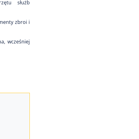
rzętu służb
menty zbroi i
a, wcześniej