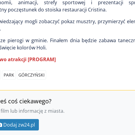
nomii, animacji, strefy sportowej i prezentacji sp
y poczęstunek do stoiska restauracji Cristina.
wiedzający mogli zobaczyć pokaz musztry, przymierzyć ele
.
ze pierogi w gminie. Finałem dnia będzie zabawa taneczn
święcie kolorów Holi.
two atrakcji [PROGRAM]
PARK
GÓRCZYŃSKI
łeś coś ciekawego?
 film lub informację z miasta.
Dodaj zw24.pl