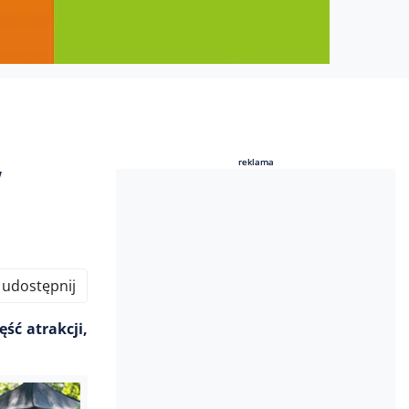
w
reklama
reklama
udostępnij
ść atrakcji,