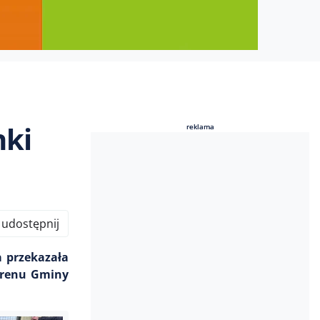
nki
reklama
reklama
udostępnij
a przekazała
terenu Gminy