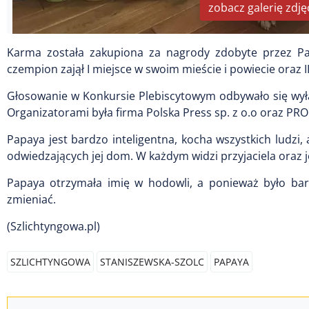
zobacz galerię zdję
Karma została zakupiona za nagrody zdobyte przez Pa
czempion zajął I miejsce w swoim mieście i powiecie oraz 
Głosowanie w Konkursie Plebiscytowym odbywało się wył
Organizatorami była firma Polska Press sp. z o.o oraz PRO 
Papaya jest bardzo inteligentna, kocha wszystkich ludzi, 
odwiedzających jej dom. W każdym widzi przyjaciela oraz
Papaya otrzymała imię w hodowli, a ponieważ było bard
zmieniać.
(Szlichtyngowa.pl)
SZLICHTYNGOWA
STANISZEWSKA-SZOLC
PAPAYA