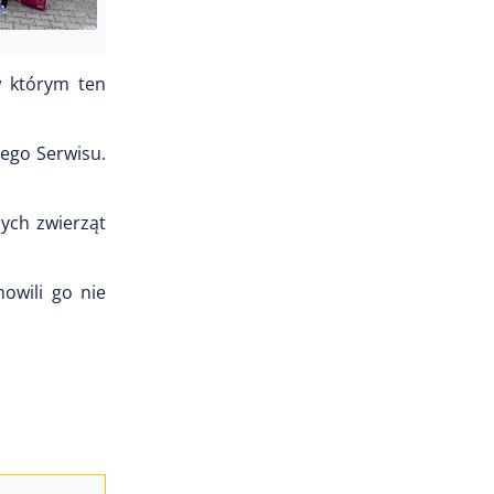
w którym ten
ego Serwisu.
nych zwierząt
owili go nie