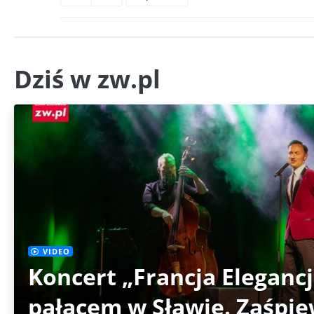
Dziś w zw.pl
VIDEO
Koncert „Francja Eleganc
pałacem w Sławie. Zaśpie