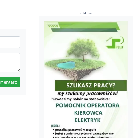
reklama
omentarz