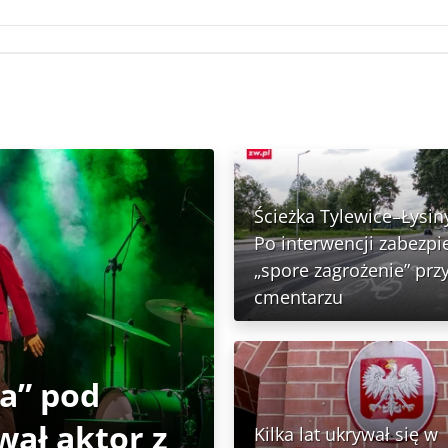
Ścieżka Tylewice–Łysin
Po interwencji zabezp
„spore zagrożenie” prz
cmentarzu
ja” pod
wał aktor z
Kilka lat ukrywał się w