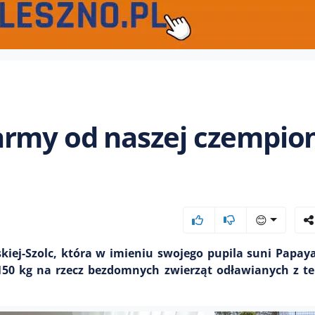
army od naszej czempio
😊
iej-Szolc, która w imieniu swojego pupila suni Papay
 150 kg na rzecz bezdomnych zwierząt odławianych z 