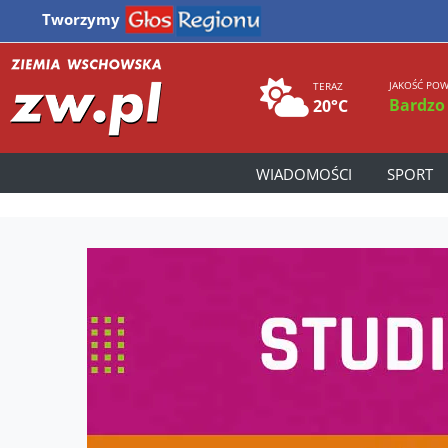
Tworzymy
JAKOŚĆ POW
TERAZ
Bardzo
20°C
WIADOMOŚCI
SPORT