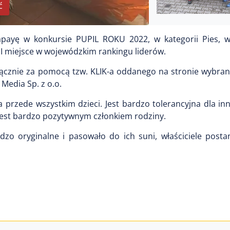
ć
payę w konkursie PUPIL ROKU 2022, w kategorii Pies, 
III miejsce w wojewódzkim rankingu liderów.
ącznie za pomocą tzw. KLIK-a oddanego na stronie wybran
Media Sp. z o.o.
a przede wszystkim dzieci. Jest bardzo tolerancyjna dla in
 jest bardzo pozytywnym członkiem rodziny.
zo oryginalne i pasowało do ich suni, właściciele postan