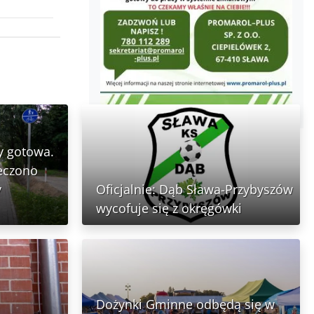
y gotowa.
ieczono
y
Oficjalnie: Dąb Sława-Przybyszów
wycofuje się z okręgówki
Dożynki Gminne odbędą się w