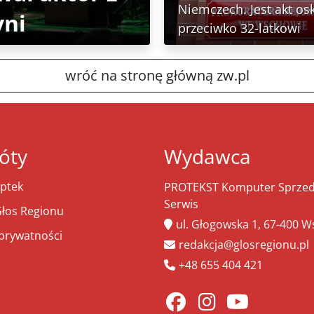
Niemczech. Jest akt os
yni
przeciwko 32-latkowi
wróć na stronę główną zw.pl
óty
Wydawca
ptek
PROTEKST Komputer Sprzeda
Serwis
łos Regionu
ul. Głogowska 1, 67-400 
 prywatności
redakcja@glosregionu.pl
+48 655 404 421