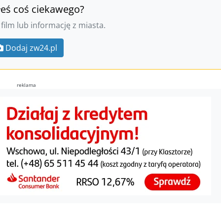
łeś coś ciekawego?
 film lub informację z miasta.
Dodaj zw24.pl
reklama