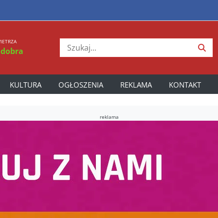
IETRZA
 dobra
KULTURA
OGŁOSZENIA
REKLAMA
KONTAKT
reklama