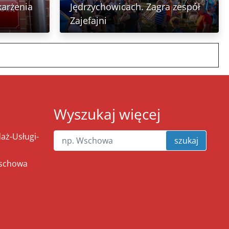
karżenia
Jędrzychowicach. Zagra zespół
Zajefajni
Wyszukaj więcej
ż-Usługi-
szukaj
Wschowa